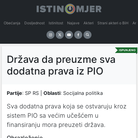
Obećanja
Dosljednost
Istinitost
Najave
Akteri
Strani akteri o BiH
An
ISPUNJENO
Država da preuzme sva
dodatna prava iz PIO
Partije
: SP RS |
Oblasti
: Socijalna politika
Sva dodatna prava koja se ostvaruju kroz
sistem PIO sa većim učešćem u
finansiranju mora preuzeti država.
Obrazloženje