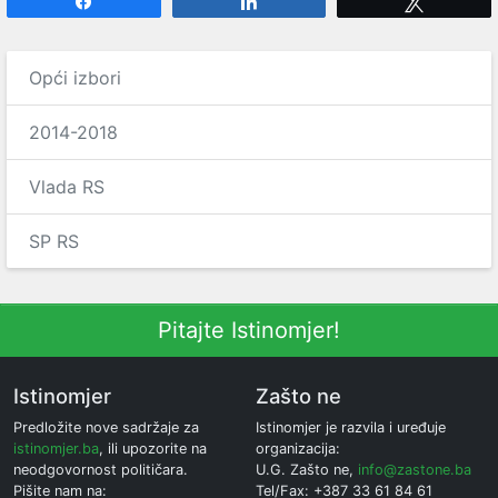
Share
Share
Tweet
Opći izbori
2014-2018
Vlada RS
SP RS
Pitajte Istinomjer!
Istinomjer
Zašto ne
Predložite nove sadržaje za
Istinomjer je razvila i uređuje
istinomjer.ba
, ili upozorite na
organizacija:
neodgovornost političara.
U.G. Zašto ne,
info@zastone.ba
Pišite nam na:
Tel/Fax: +387 33 61 84 61