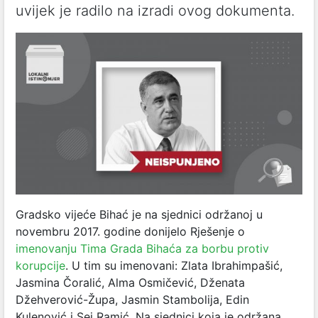
uvijek je radilo na izradi ovog dokumenta.
Gradsko vijeće Bihać je na sjednici održanoj u
novembru 2017. godine donijelo Rješenje o
imenovanju Tima Grada Bihaća za borbu protiv
korupcije
. U tim su imenovani: Zlata Ibrahimpašić,
Jasmina Čoralić, Alma Osmičević, Dženata
Džehverović-Župa, Jasmin Stambolija, Edin
Kulenović i Sej Ramić. Na sjednici koja je održana