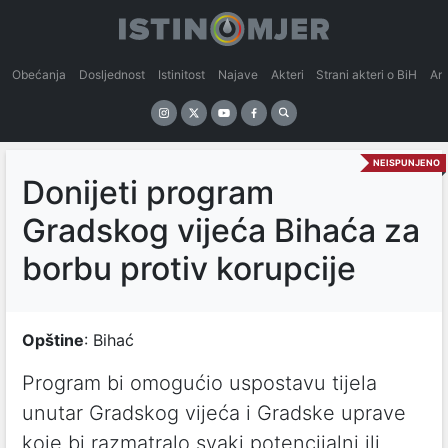
Obećanja
Dosljednost
Istinitost
Najave
Akteri
Strani akteri o BiH
An
NEISPUNJENO
Donijeti program
Gradskog vijeća Bihaća za
borbu protiv korupcije
Opštine
: Bihać
Program bi omogućio uspostavu tijela
unutar Gradskog vijeća i Gradske uprave
koje bi razmatralo svaki potencijalni ili