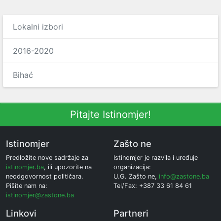
Lokalni izbori
2016-2020
Bihać
Pitajte Istinomjer!
Istinomjer
Zašto ne
Predložite nove sadržaje za
Istinomjer je razvila i uređuje
istinomjer.ba
, ili upozorite na
organizacija:
neodgovornost političara.
U.G. Zašto ne,
info@zastone.ba
Pišite nam na:
Tel/Fax: +387 33 61 84 61
istinomjer@zastone.ba
Linkovi
Partneri