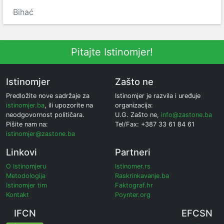
Bihać
Pitajte Istinomjer!
Istinomjer
Zašto ne
Predložite nove sadržaje za
Istinomjer je razvila i uređuje
istinomjer.ba
, ili upozorite na
organizacija:
neodgovornost političara.
U.G. Zašto ne,
info@zastone.ba
Pišite nam na:
Tel/Fax: +387 33 61 84 61
istinomjer@zastone.ba
Linkovi
Partneri
O Istinomjeru
Istinomer.rs
Metodologija
Raskrinkavanje.ba
Istinomjer tim
Faktograf.hr
Kontakt
Poynter.org
IFCN
EFCSN