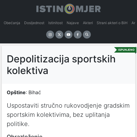
Obećanja
Dosljednost
Istinitost
Najave
Akteri
Strani akteri o BiH
An
ISPUNJENO
Depolitizacija sportskih
kolektiva
Opštine
: Bihać
Uspostaviti stručno rukovodjenje gradskim
sportskim kolektivima, bez uplitanja
politike.
Obrazloženje