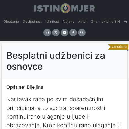
Obećanja
Dosljednost
Istinitost
Najave
Akteri
Strani akteri o BiH
An
ZAPOČETO
Besplatni udžbenici za
osnovce
Opštine
: Bijeljina
Nastavak rada po svim dosadašnjim
principima, a to su: transparentnost i
kontinuirano ulaganje u ljude i
obrazovanje. Kroz kontinuirano ulaganje u