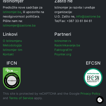
Istinomjer
Zašto ne
Predložite nove sadržaje za
Istinomjer je razvila i uređuje
istinomjer.ba
, ili upozorite na
organizacija:
neodgovornost političara.
U.G. Zašto ne,
info@zastone.ba
Pišite nam na:
Tel/Fax: +387 33 61 84 61
istinomjer@zastone.ba
Linkovi
Partneri
O Istinomjeru
Istinomer.rs
Metodologija
Raskrinkavanje.ba
Istinomjer tim
Faktograf.hr
Kontakt
Poynter.org
IFCN
EFCSN
This site is protected by reCAPTCHA and the Google
Privacy Policy
and
Terms of Service
apply.