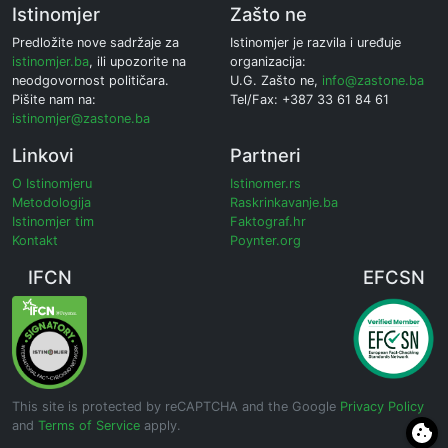
Istinomjer
Zašto ne
Predložite nove sadržaje za
Istinomjer je razvila i uređuje
istinomjer.ba
, ili upozorite na
organizacija:
neodgovornost političara.
U.G. Zašto ne,
info@zastone.ba
Pišite nam na:
Tel/Fax: +387 33 61 84 61
istinomjer@zastone.ba
Linkovi
Partneri
O Istinomjeru
Istinomer.rs
Metodologija
Raskrinkavanje.ba
Istinomjer tim
Faktograf.hr
Kontakt
Poynter.org
IFCN
EFCSN
This site is protected by reCAPTCHA and the Google
Privacy Policy
and
Terms of Service
apply.