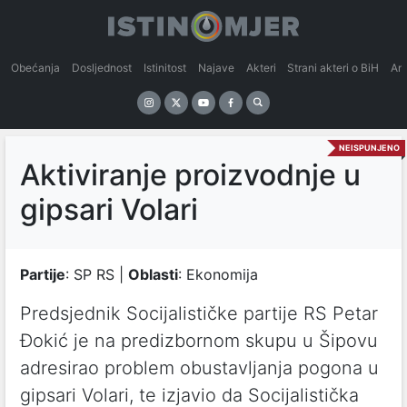
Obećanja
Dosljednost
Istinitost
Najave
Akteri
Strani akteri o BiH
An
NEISPUNJENO
Aktiviranje proizvodnje u
gipsari Volari
Partije
: SP RS |
Oblasti
: Ekonomija
Predsjednik Socijalističke partije RS Petar
Đokić je na predizbornom skupu u Šipovu
adresirao problem obustavljanja pogona u
gipsari Volari, te izjavio da Socijalistička