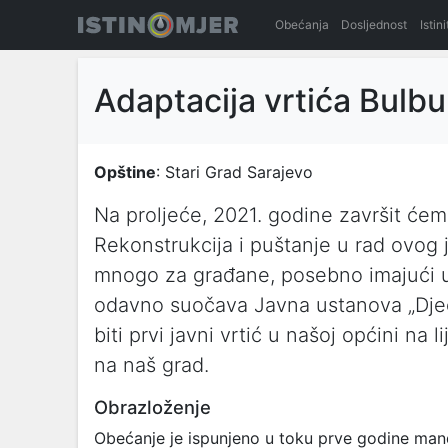
Obećanja
Dosljednost
Istin
Adaptacija vrtića Bulbul
Opštine
: Stari Grad Sarajevo
Na proljeće, 2021. godine završit ćemo 
Rekonstrukcija i puštanje u rad ovog j
mnogo za građane, posebno imajući u
odavno suočava Javna ustanova „Djeca
biti prvi javni vrtić u našoj općini na 
na naš grad.
Obrazloženje
Obećanje je ispunjeno u toku prve godine man