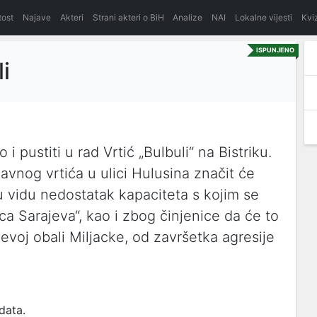
itost
Najave
Akteri
Strani akteri o BiH
Analize
NAI
Lokalne vijesti
Kvi
ISPUNJENO
i
i pustiti u rad Vrtić „Bulbuli“ na Bistriku.
avnog vrtića u ulici Hulusina značit će
 vidu nedostatak kapaciteta s kojim se
 Sarajeva“, kao i zbog činjenice da će to
lijevoj obali Miljacke, od završetka agresije
data.