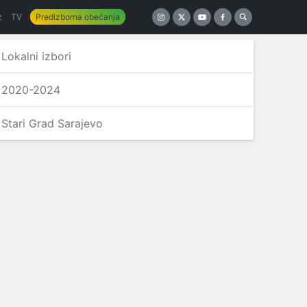
z
TV
Predizborna obećanja
Lokalni izbori
2020-2024
Stari Grad Sarajevo