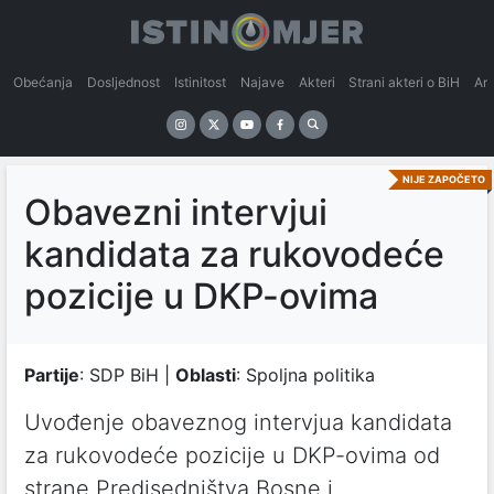
Obećanja
Dosljednost
Istinitost
Najave
Akteri
Strani akteri o BiH
An
NIJE ZAPOČETO
Obavezni intervjui
kandidata za rukovodeće
pozicije u DKP-ovima
Partije
: SDP BiH |
Oblasti
: Spoljna politika
Uvođenje obaveznog intervjua kandidata
za rukovodeće pozicije u DKP-ovima od
strane Predjsedništva Bosne i