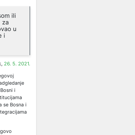
om ili
a za
ovao u
 i
k,
26. 5. 2021.
egovoj
adgledanje
Bosni i
titucijama
a se Bosna i
ntegracijama
egovo