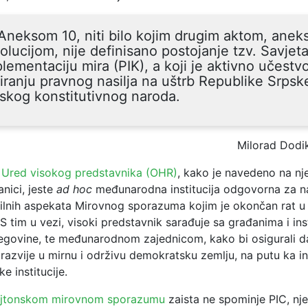
Aneksom 10, niti bilo kojim drugim aktom, aneks
olucijom, nije definisano postojanje tzv. Savjet
lementaciju mira (PIK), a koji je aktivno učestv
iranju pravnog nasilja na uštrb Republike Srpske
skog konstitutivnog naroda.
Milorad Dodi
,
Ured visokog predstavnika (OHR)
, kako je navedeno na nj
anici, jeste
ad hoc
međunarodna institucija odgovorna za n
ilnih aspekata Mirovnog sporazuma kojim je okončan rat u 
S tim u vezi, visoki predstavnik sarađuje sa građanima i ins
egovine, te međunarodnom zajednicom, kako bi osigurali d
razvije u mirnu i održivu demokratsku zemlju, na putu ka i
e institucije.
jtonskom mirovnom sporazumu
zaista ne spominje PIC, nj