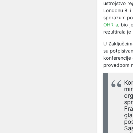
ustrojstvo re
Londonu 8. i
sporazum potp
OHR-a
, bio 
rezultirala j
U Zaključcima
su potpisiva
konferencije 
provedbom mir
Kon
mir
org
spr
Fr
gla
pos
Sas