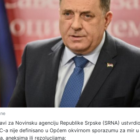
sne
zjavi za Novinsku agenciju Republike Srpske (SRNA) ustvrdi
IC-a nije definisano u Općem okvirnom sporazumu za mir u 
, aneksima ili rezolucijama: