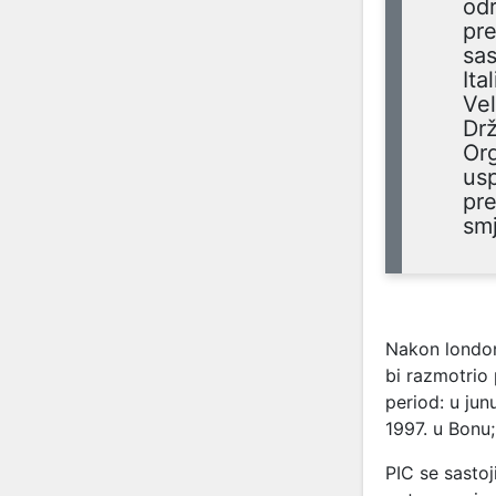
odr
pre
sas
Ita
Vel
Drž
Org
us
pre
smj
Nakon london
bi razmotrio 
period: u ju
1997. u Bonu
PIC se sastoj