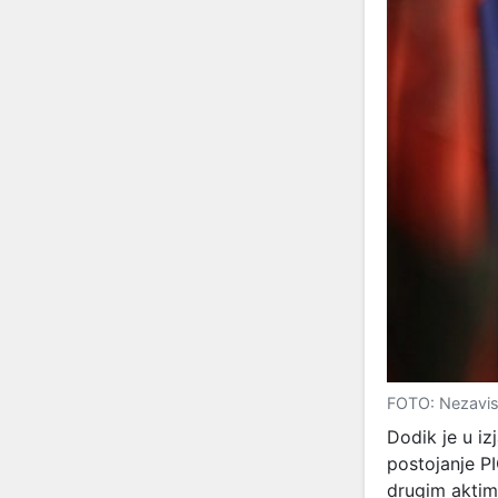
FOTO: Nezavi
Dodik je u i
postojanje P
drugim aktima