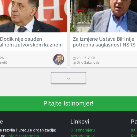
 Dodik nije osuđen
Za izmjene Ustava BiH nije
alnom zatvorskom kaznom
potrebna saglasnost NSRS
026
23. 07. 2026
avdić
Dino Šakanović
Pitajte Istinomjer!
ne
Linkovi
Pa
e razvila i uređuje organizacija:
O Istinomjeru
Ist
 ne,
info@zastone.ba
Metodologija
Ras