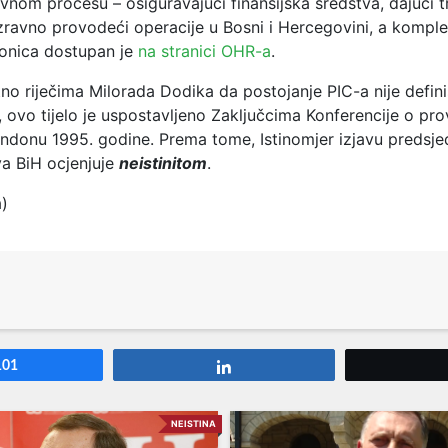
vnom procesu – osiguravajući finansijska sredstva, dajući t
izravno provodeći operacije u Bosni i Hercegovini, a komple
ionica dostupan je
na stranici OHR-a
.
no riječima Milorada Dodika da postojanje PIC-a nije defini
 ovo tijelo je uspostavljeno Zaključcima Konferencije o pr
ndonu 1995. godine. Prema tome, Istinomjer izjavu
predsje
va BiH ocjenjuje
neistinitom
.
a)
101
Share
NEISTINA