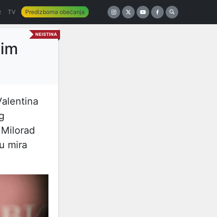
z
TV
Predizborna obećanja
NEISTINA
nim
alentina
g
 Milorad
ju mira