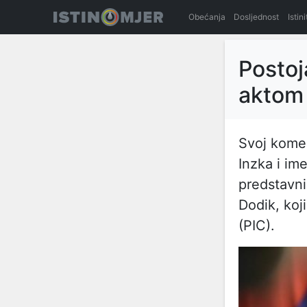
Obećanja
Dosljednost
Istin
Postoj
aktom
Svoj kome
Inzka i im
predstavni
Dodik, koj
(PIC).