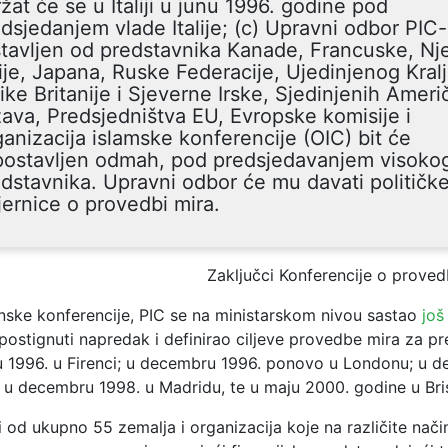
žat će se u Italiji u junu 1996. godine pod
dsjedanjem vlade Italije; (c) Upravni odbor PIC-
tavljen od predstavnika Kanade, Francuske, N
lije, Japana, Ruske Federacije, Ujedinjenog Kral
ike Britanije i Sjeverne Irske, Sjedinjenih Ameri
ava, Predsjedništva EU, Evropske komisije i
anizacija islamske konferencije (OIC) bit će
postavljen odmah, pod predsjedavanjem visoko
dstavnika. Upravni odbor će mu davati političk
ernice o provedbi mira.
Zaključci Konferencije o proved
ske konferencije, PIC se na ministarskom nivou sastao
još
postignuti napredak i definirao ciljeve provedbe mira za pr
nu 1996. u Firenci; u decembru 1996. ponovo u Londonu; u 
; u decembru 1998. u Madridu, te u maju 2000. godine u Bri
i od ukupno 55 zemalja i organizacija koje na različite nači