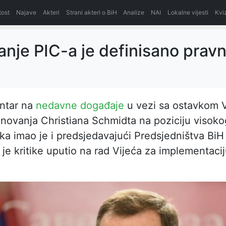
itost
Najave
Akteri
Strani akteri o BiH
Analize
NAI
Lokalne vijesti
Kvi
anje PIC-a je definisano prav
ntar na
nedavne događaje
u vezi sa ostavkom V
enovanja Christiana Schmidta na poziciju visoko
ka imao je i predsjedavajući Predsjedništva BiH
i je kritike uputio na rad Vijeća za implementaci