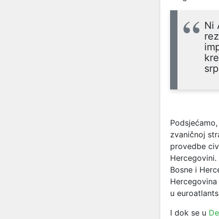
Ni 
rez
imp
kre
srp
Podsjećamo
zvaničnoj str
provedbe civ
Hercegovini. 
Bosne i Herc
Hercegovina 
u euroatlantsk
I dok se u
De