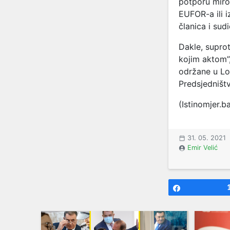
potporu miro
EUFOR-a ili 
članica i sud
Dakle, suprot
kojim aktom”,
održane u Lo
Predsjedništ
(Istinomjer.b
31. 05. 2021
Emir Velić
Share