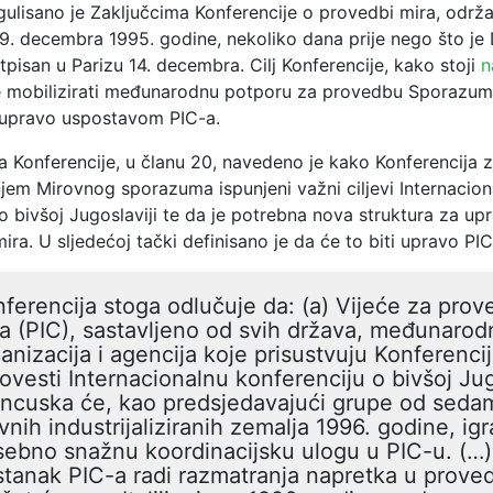
gulisano je Zaključcima Konferencije o provedbi mira, održ
 9. decembra 1995. godine, nekoliko dana prije nego što je 
isan u Parizu 14. decembra. Cilj Konferencije, kako stoji
n
je mobilizirati međunarodnu potporu za provedbu Sporazum
e upravo uspostavom PIC-a.
 Konferencije, u članu 20, navedeno je kako Konferencija z
njem Mirovnog sporazuma ispunjeni važni ciljevi Internacion
o bivšoj Jugoslaviji te da je potrebna nova struktura za upr
a. U sljedećoj tački definisano je da će to biti upravo PIC
ferencija stoga odlučuje da: (a) Vijeće za pro
a (PIC), sastavljeno od svih država, međunarod
anizacija i agencija koje prisustvuju Konferencij
ovesti Internacionalnu konferenciju o bivšoj Jug
ancuska će, kao predsjedavajući grupe od seda
vnih industrijaliziranih zemalja 1996. godine, igr
ebno snažnu koordinacijsku ulogu u PIC-u. (…)
tanak PIC-a radi razmatranja napretka u proved