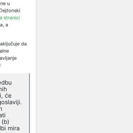
ane u
Dejtonski
a stranici
a, a
aključuje da
alne
avljanje
:
vedbu
nih
i, će
oslaviji.
m
ati
 (b)
bi mira