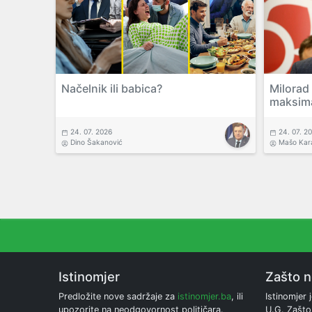
Načelnik ili babica?
Milorad
maksim
24. 07. 2026
24. 07. 2
Dino Šakanović
Mašo Kar
Istinomjer
Zašto 
Predložite nove sadržaje za
istinomjer.ba
, ili
Istinomjer j
upozorite na neodgovornost političara.
U.G. Zašto