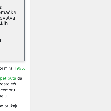
a,
jemačke,
jevstva
čkih
g
e
bi mira,
1995.
 pet puta
da
edstojeći
decembru
selu.
ne pružaju