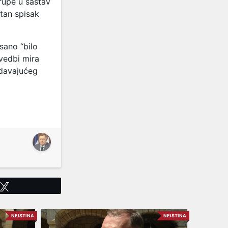
rupe u sastav
tan spisak
sano “bilo
ovedbi mira
davajućeg
Tweet
NEISTINA
NEISTINA