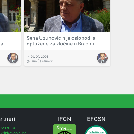
Sena Uzunović nije oslobodila
-a
optužene za zločine u Bradini
20. 07. 2026
Dino Šakanović
rtneri
IFCN
EFCSN
inomer.rs
krinkavanje.ba