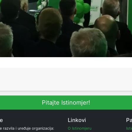
Pitajte Istinomjer!
ne
Linkovi
Pa
e razvila i uređuje organizacija:
O Istinomjeru
Ist