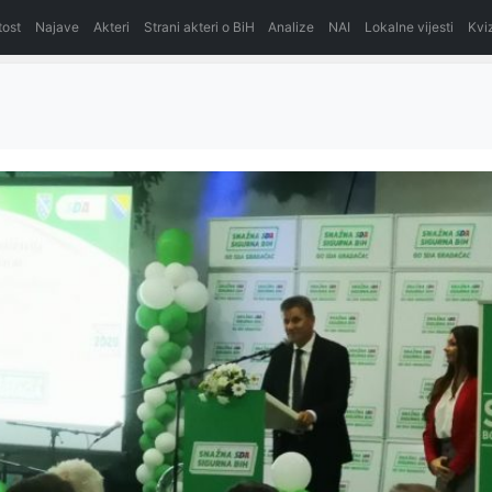
itost
Najave
Akteri
Strani akteri o BiH
Analize
NAI
Lokalne vijesti
Kvi