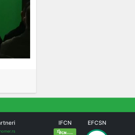
rtneri
IFCN
EFCSN
inomer.rs