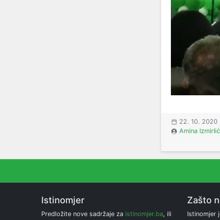
22. 10. 2020
Amina Izmirlić
Istinomjer
Zašto 
Predložite nove sadržaje za
istinomjer.ba
, ili
Istinomjer j