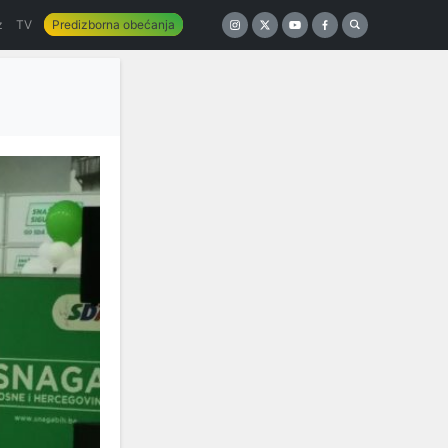
z
TV
Predizborna obećanja