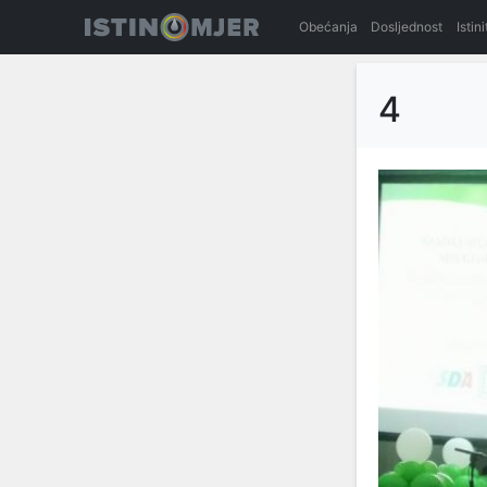
Obećanja
Dosljednost
Istin
4