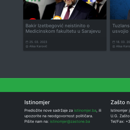
Bakir Izetbegović neistinito o
Tuzlansk
Medicinskom fakultetu u Sarajevu
usvojio
25. 03. 2023
18. 03. 2
Alisa Karović
Alisa Karo
Istinomjer
Zašto 
Predložite nove sadržaje za
istinomjer.ba
, ili
Istinomjer j
upozorite na neodgovornost političara.
U.G. Zašto
Pišite nam na:
istinomjer@zastone.ba
Tel/Fax: +