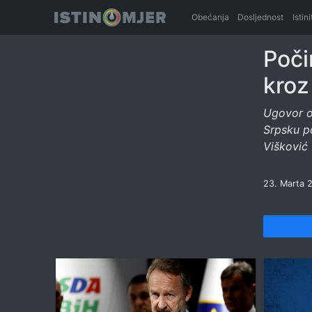
Obećanja
Dosljednost
Istin
Poči
kroz
Ugovor o
Srpsku po
Višković
23. Marta 