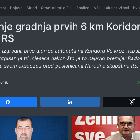
itost
Najave
Akteri
Strani akteri o BiH
Analize
NAI
Lokalne vijesti
Kvi
nje gradnja prvih 6 km Korido
 RS
 izgradnji prve dionice autoputa na Koridoru Vc kroz Repub
tpisan je tri mjeseca nakon što je to najavio premijer Rad
 u svom ekspozeu pred poslanicima Narodne skupštine RS.
2019.
A
Share
Share