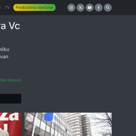
z
TV
Predizborna obećanja
ra Vc
liku
ovan
lisa Karović
Tweet