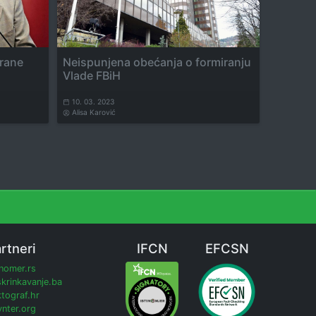
brane
Neispunjena obećanja o formiranju
Vlade FBiH
10. 03. 2023
Alisa Karović
rtneri
IFCN
EFCSN
inomer.rs
krinkavanje.ba
tograf.hr
nter.org