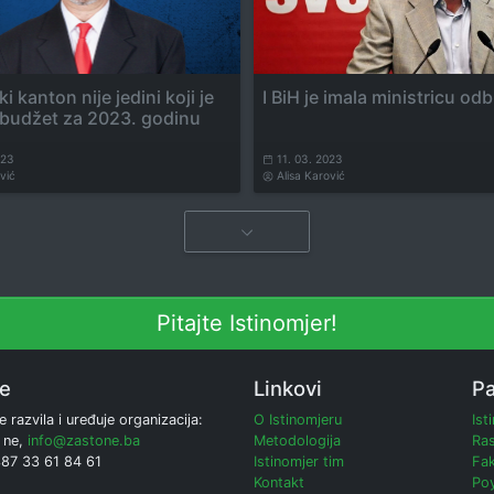
i kanton nije jedini koji je
I BiH je imala ministricu od
 budžet za 2023. godinu
023
11. 03. 2023
vić
Alisa Karović
Pitajte Istinomjer!
ne
Linkovi
Pa
e razvila i uređuje organizacija:
O Istinomjeru
Ist
 ne,
info@zastone.ba
Metodologija
Ras
387 33 61 84 61
Istinomjer tim
Fak
Kontakt
Poy