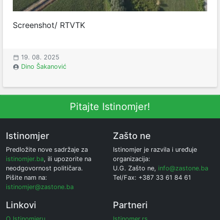
Screenshot/ RTVTK
19. 08. 2025
Dino Šakanović
Pitajte Istinomjer!
Istinomjer
Zašto ne
Predložite nove sadržaje za
Istinomjer je razvila i uređuje
istinomjer.ba
, ili upozorite na
organizacija:
neodgovornost političara.
U.G. Zašto ne,
info@zastone.ba
Pišite nam na:
Tel/Fax: +387 33 61 84 61
istinomjer@zastone.ba
Linkovi
Partneri
O Istinomjeru
Istinomer.rs