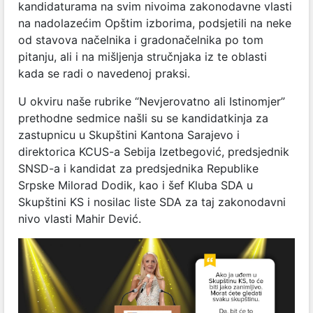
kandidaturama na svim nivoima zakonodavne vlasti
na nadolazećim Opštim izborima, podsjetili na neke
od stavova načelnika i gradonačelnika po tom
pitanju, ali i na mišljenja stručnjaka iz te oblasti
kada se radi o navedenoj praksi.
U okviru naše rubrike “Nevjerovatno ali Istinomjer”
prethodne sedmice našli su se kandidatkinja za
zastupnicu u Skupštini Kantona Sarajevo i
direktorica KCUS-a Sebija Izetbegović, predsjednik
SNSD-a i kandidat za predsjednika Republike
Srpske Milorad Dodik, kao i šef Kluba SDA u
Skupštini KS i nosilac liste SDA za taj zakonodavni
nivo vlasti Mahir Dević.