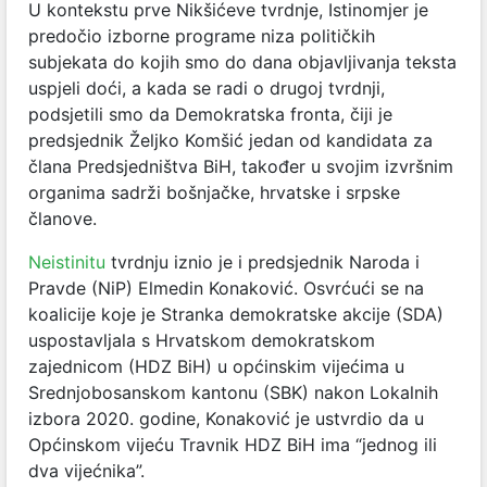
U kontekstu prve Nikšićeve tvrdnje, Istinomjer je
predočio izborne programe niza političkih
subjekata do kojih smo do dana objavljivanja teksta
uspjeli doći, a kada se radi o drugoj tvrdnji,
podsjetili smo da Demokratska fronta, čiji je
predsjednik Željko Komšić jedan od kandidata za
člana Predsjedništva BiH, također u svojim izvršnim
organima sadrži bošnjačke, hrvatske i srpske
članove.
Neistinitu
tvrdnju iznio je i predsjednik Naroda i
Pravde (NiP) Elmedin Konaković. Osvrćući se na
koalicije koje je Stranka demokratske akcije (SDA)
uspostavljala s Hrvatskom demokratskom
zajednicom (HDZ BiH) u općinskim vijećima u
Srednjobosanskom kantonu (SBK) nakon Lokalnih
izbora 2020. godine, Konaković je ustvrdio da u
Općinskom vijeću Travnik HDZ BiH ima “jednog ili
dva vijećnika”.