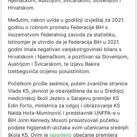
Njemačkom, Austrijom, Švicarskom, Slovenijom i
Hrvatskom.
Međutim, nakon uvida u godišnji izvještaj za 2021.
godinu o robnom prometu Federacije BiH s
inozemstvom Federalnog zavoda za statistiku,
Istinomjer je utvrdio da je Federacija BiH u 2021.
godini imala negativan vanjskotrgovinski bilans s
Hrvatskom i Njemačkom, a pozitivan sa Slovenijom,
Austrijom i Švicarskom, te izjavu Bakira
Izetbegovića ocijenio poluistinitom.
Početkom prošle sedmice, putem zvanične stranice
Vlade KS, javnost je obaviještena da su u Srednjoj
medicinskoj školi Jezero u Sarajevu premijer KS
Edin Forto, ministrica za odgoj i obrazovanje KS
Naida Hota-Muminović i predstavnik UNFPA-e u
BiH John Kennedy Mosoti prisustvovali početku
podjele higijenskih uložaka svim učenicama srednjih
škola KS. Ovim je
ispunjeno
obećanje premijera