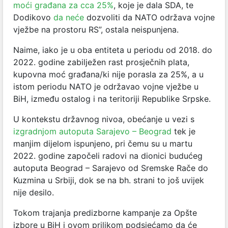
moći građana za cca 25%
, koje je dala SDA, te
Dodikovo
da neće
dozvoliti da NATO održava vojne
vježbe na prostoru RS”, ostala neispunjena.
Naime, iako je u oba entiteta u periodu od 2018. do
2022. godine zabilježen rast prosječnih plata,
kupovna moć građana/ki nije porasla za 25%, a u
istom periodu NATO je održavao vojne vježbe u
BiH, između ostalog i na teritoriji Republike Srpske.
U kontekstu državnog nivoa, obećanje u vezi s
izgradnjom autoputa Sarajevo – Beograd
tek je
manjim dijelom ispunjeno, pri čemu su u martu
2022. godine započeli radovi na dionici budućeg
autoputa Beograd – Sarajevo od Sremske Rače do
Kuzmina u Srbiji, dok se na bh. strani to još uvijek
nije desilo.
Tokom trajanja predizborne kampanje za Opšte
izbore u BiH i ovom prilikom podsjećamo da će