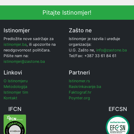
Pitajte Istinomjer!
Istinomjer
Zašto ne
Predložite nove sadržaje za
Istinomjer je razvila i uređuje
istinomjer.ba
, ili upozorite na
organizacija:
neodgovornost političara.
U.G. Zašto ne,
info@zastone.ba
Pišite nam na:
Tel/Fax: +387 33 61 84 61
istinomjer@zastone.ba
Linkovi
Partneri
O Istinomjeru
Istinomer.rs
Metodologija
Raskrinkavanje.ba
Istinomjer tim
Faktograf.hr
Kontakt
Poynter.org
IFCN
EFCSN