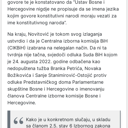
govore te je konstatovano da “Ustav Bosne i
Hercegovine nigdje ne propisuje da se imena jezika
kojim govore konstitutivni narodi moraju vezati za
ime konstitutivnog naroda”.
Na kraju, Novitović je tokom svog izlaganja
ustvrdio i da je Centralna izborna komisija BiH
(CIKBiH) izabrana na nelegalan način. Da ni ta
tvrdnja nije tačna, svjedoči odluka Suda BiH kojom
je
24. augusta 2022. godine
odbačena kao
nedopuštena tužba Branka Petrića, Novaka
Božikovića i Sanje Stanimirović-Ostojić protiv
odluke Predstavničkog doma Parlamentarne
skupštine Bosne i Hercegovine o imenovanju
članova Centralne izborne komisije Bosne i
Hercegovine.
Kako je u konkretnom slučaju, u skladu
sa članom 2.5. stav 6 Izbornog zakona