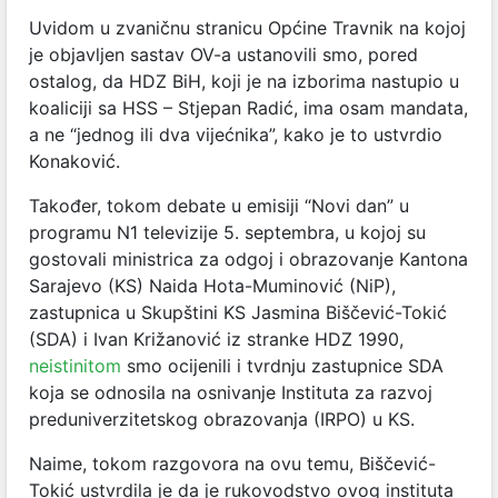
Uvidom u zvaničnu stranicu Općine Travnik na kojoj
je
objavljen sastav OV-a
ustanovili smo, pored
ostalog, da HDZ BiH, koji je na izborima nastupio u
koaliciji sa HSS – Stjepan Radić, ima osam mandata,
a ne “jednog ili dva vijećnika”, kako je to ustvrdio
Konaković.
Također, tokom debate u emisiji “Novi dan” u
programu N1 televizije 5. septembra, u kojoj su
gostovali ministrica za odgoj i obrazovanje Kantona
Sarajevo (KS) Naida Hota-Muminović (NiP),
zastupnica u Skupštini KS Jasmina Biščević-Tokić
(SDA) i Ivan Križanović iz stranke HDZ 1990,
neistinitom
smo ocijenili i tvrdnju zastupnice SDA
koja se odnosila na osnivanje Instituta za razvoj
preduniverzitetskog obrazovanja (IRPO) u KS.
Naime, tokom razgovora na ovu temu, Biščević-
Tokić ustvrdila je da je rukovodstvo ovog instituta