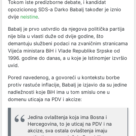
Tokom iste predizborne debate, i kandidat
opozicionog SDS-a Darko Babalj također je iznio
dvije
neistine
.
Babalj je prvo ustvrdio da njegova politička partija
nije bila u vlasti duže od dvije godine, što
demantuju službeni podaci na zvaničnim stranicama
Vijeća ministara BiH i Vlade Republike Srpske od
1996. godine do danas, a u koje je Istinomjer izvršio
uvid.
Pored navedenog, a govoreći u kontekstu borbe
protiv rastuće inflacije, Babalj je izjavio da su jedine
nadležnosti koje BiH ima u tom smislu one u
domenu uticaja na PDV i akcize:
Jedina ovlaštenja koja ima Bosna i
Hercegovina, to je uticaj na PDV i na
akcize, sva ostala ovlaštenja imaju