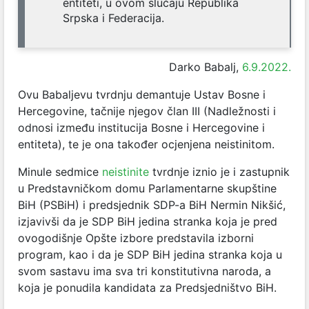
entiteti, u ovom slučaju Republika
Srpska i Federacija.
Darko Babalj,
6.9.2022.
Ovu Babaljevu tvrdnju demantuje Ustav Bosne i
Hercegovine, tačnije njegov član III (Nadležnosti i
odnosi između institucija Bosne i Hercegovine i
entiteta), te je ona također ocjenjena neistinitom.
Minule sedmice
neistinite
tvrdnje iznio je i zastupnik
u Predstavničkom domu Parlamentarne skupštine
BiH (PSBiH) i predsjednik SDP-a BiH Nermin Nikšić,
izjavivši da je SDP BiH jedina stranka koja je pred
ovogodišnje Opšte izbore predstavila izborni
program, kao i da je SDP BiH jedina stranka koja u
svom sastavu ima sva tri konstitutivna naroda, a
koja je ponudila kandidata za Predsjedništvo BiH.