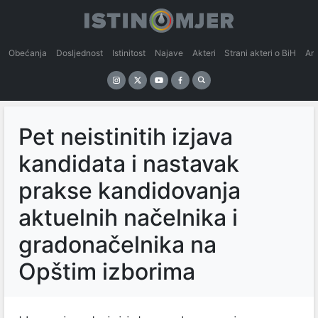
Obećanja
Dosljednost
Istinitost
Najave
Akteri
Strani akteri o BiH
An
Pet neistinitih izjava
kandidata i nastavak
prakse kandidovanja
aktuelnih načelnika i
gradonačelnika na
Opštim izborima