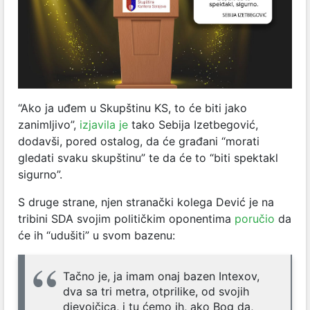
“Ako ja uđem u Skupštinu KS, to će biti jako
zanimljivo”,
izjavila je
tako Sebija Izetbegović,
dodavši, pored ostalog, da će građani “morati
gledati svaku skupštinu” te da će to “biti spektakl
sigurno”.
S druge strane, njen stranački kolega Dević je na
tribini SDA svojim političkim oponentima
poručio
da
će ih “udušiti” u svom bazenu:
Tačno je, ja imam onaj bazen Intexov,
dva sa tri metra, otprilike, od svojih
djevojčica, i tu ćemo ih, ako Bog da,