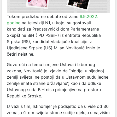
Tokom predizborne debate održane
6.9.2022.
godine
na televiziji N1, u kojoj su gostovali
kandidati za Predstavnički dom Parlamentarne
Skupštine BiH ( PD PSBiH) iz entiteta Republika
Srpska (RS), kandidat vladajuće koalicije iz
Ujedinjene Srpske (US) Milan Novitović iznio je
četiri neistine.
Govoreći na temu izmjene Ustava i Izbornog
zakona, Novitović je izjavio da “nigdje, u nijednoj
zemlji svijeta, ne postoji da u Ustavnom sudu jedne
zemlje imate strane državljane”, kao i da odluke
Ustavnog suda BiH nisu primjenjive na prostoru
Republike Srpske.
U vezi s tim, Istinomjer je podsjetio da u više od 30
zemalja širom svijeta strane sudije djeluju u najvišim