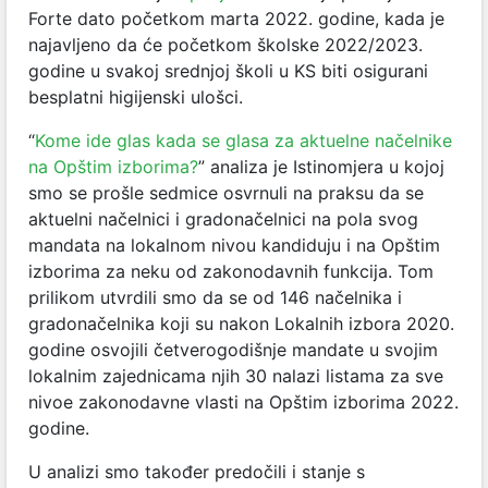
Forte dato početkom marta 2022. godine, kada je
najavljeno da će početkom školske 2022/2023.
godine u svakoj srednjoj školi u KS biti osigurani
besplatni higijenski ulošci.
“
Kome ide glas kada se glasa za aktuelne načelnike
na Opštim izborima?
” analiza je Istinomjera u kojoj
smo se prošle sedmice osvrnuli na praksu da se
aktuelni načelnici i gradonačelnici na pola svog
mandata na lokalnom nivou kandiduju i na Opštim
izborima za neku od zakonodavnih funkcija. Tom
prilikom utvrdili smo da se od 146 načelnika i
gradonačelnika koji su nakon Lokalnih izbora 2020.
godine osvojili četverogodišnje mandate u svojim
lokalnim zajednicama njih 30 nalazi listama za sve
nivoe zakonodavne vlasti na Opštim izborima 2022.
godine.
U analizi smo također predočili i stanje s