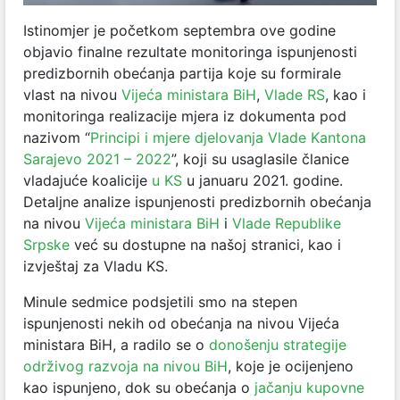
Istinomjer je početkom septembra ove godine
objavio finalne rezultate monitoringa ispunjenosti
predizbornih obećanja partija koje su formirale
vlast na nivou
Vijeća ministara BiH
,
Vlade RS
, kao i
monitoringa realizacije mjera iz dokumenta pod
nazivom “
Principi i mjere djelovanja Vlade Kantona
Sarajevo 2021 – 2022
”, koji su usaglasile članice
vladajuće koalicije
u KS
u januaru 2021. godine.
Detaljne analize ispunjenosti predizbornih obećanja
na nivou
Vijeća ministara BiH
i
Vlade Republike
Srpske
već su dostupne na našoj stranici, kao i
izvještaj za Vladu KS.
Minule sedmice podsjetili smo na stepen
ispunjenosti nekih od obećanja na nivou Vijeća
ministara BiH, a radilo se o
donošenju strategije
održivog razvoja na nivou BiH
, koje je ocijenjeno
kao ispunjeno, dok su obećanja o
jačanju kupovne