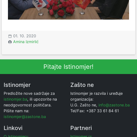
01. 10. 2020
Amina Izmirlić
Pitajte Istinomjer!
Istinomjer
Zašto ne
Predložite nove sadržaje za
Istinomjer je razvila i uređuje
istinomjer.ba
, ili upozorite na
organizacija:
neodgovornost političara.
U.G. Zašto ne,
info@zastone.ba
Pišite nam na:
Tel/Fax: +387 33 61 84 61
istinomjer@zastone.ba
Linkovi
Partneri
O Istinomjeru
Istinomer.rs