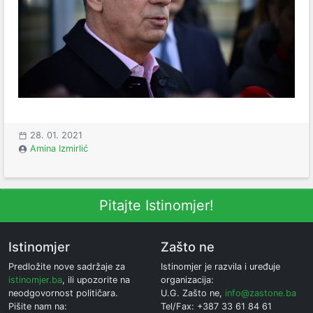
28. 01. 2021
Amina Izmirlić
Pitajte Istinomjer!
Istinomjer
Zašto ne
Predložite nove sadržaje za
Istinomjer je razvila i uređuje
istinomjer.ba
, ili upozorite na
organizacija:
neodgovornost političara.
U.G. Zašto ne,
info@zastone.ba
Pišite nam na:
Tel/Fax: +387 33 61 84 61