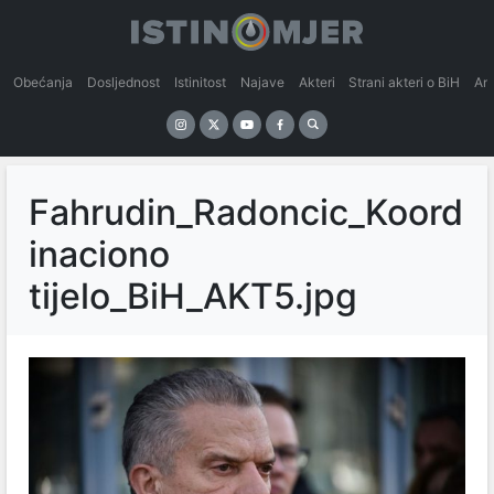
Obećanja
Dosljednost
Istinitost
Najave
Akteri
Strani akteri o BiH
An
Fahrudin_Radoncic_Koord
inaciono
tijelo_BiH_AKT5.jpg