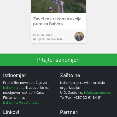
Završena rekonstrukcija
puta za Babino
14. 07. 2020
Biljana Livančić-Milić
Pitajte Istinomjer!
Istinomjer
Zašto ne
Predložite nove sadržaje za
Istinomjer je razvila i uređuje
istinomjer.ba
, ili upozorite na
organizacija:
neodgovornost političara.
U.G. Zašto ne,
info@zastone.ba
Pišite nam na:
Tel/Fax: +387 33 61 84 61
istinomjer@zastone.ba
Linkovi
Partneri