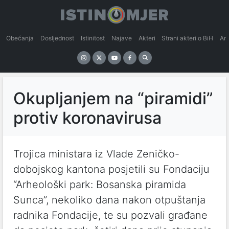
Obećanja
Dosljednost
Istinitost
Najave
Akteri
Strani akteri o BiH
An
Okupljanjem na “piramidi”
protiv koronavirusa
Trojica ministara iz Vlade Zeničko-
dobojskog kantona posjetili su Fondaciju
“Arheološki park: Bosanska piramida
Sunca”, nekoliko dana nakon otpuštanja
radnika Fondacije, te su pozvali građane