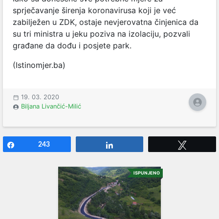
sprječavanje širenja koronavirusa koji je već
zabilježen u ZDK, ostaje nevjerovatna činjenica da
su tri ministra u jeku poziva na izolaciju, pozvali
građane da dođu i posjete park.
(Istinomjer.ba)
19. 03. 2020
Biljana Livančić-Milić
Share
243
Share
Tweet
ISPUNJENO