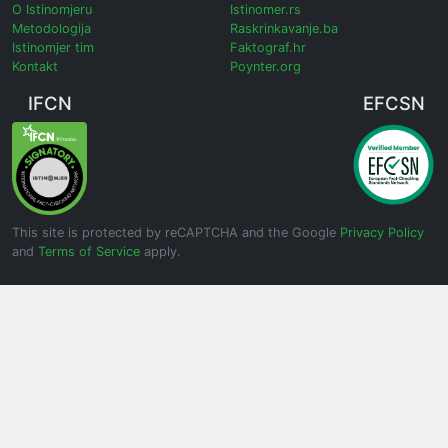
O Istinomjeru
Istinomer.rs
Metodologija
Raskrinkavanje.ba
Istinomjer tim
Faktograf.hr
Kontakt
Poynter.org
IFCN
EFCSN
This site is protected by reCAPTCHA and the Google
Privacy Policy
and
Terms of Service
apply.