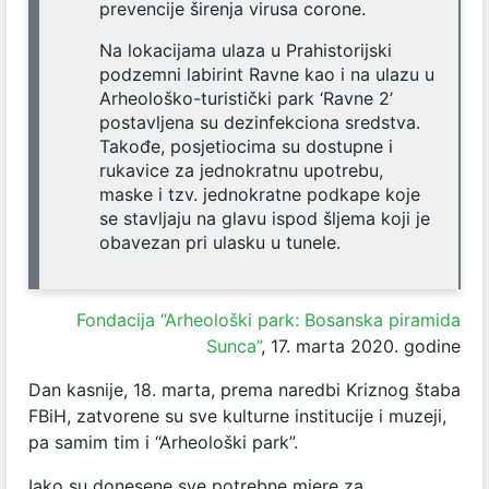
prevencije širenja virusa corone.
Na lokacijama ulaza u Prahistorijski
podzemni labirint Ravne kao i na ulazu u
Arheološko-turistički park ‘Ravne 2’
postavljena su dezinfekciona sredstva.
Takođe, posjetiocima su dostupne i
rukavice za jednokratnu upotrebu,
maske i tzv. jednokratne podkape koje
se stavljaju na glavu ispod šljema koji je
obavezan pri ulasku u tunele.
Fondacija “Arheološki park: Bosanska piramida
Sunca”
, 17. marta 2020. godine
Dan kasnije, 18. marta, prema naredbi Kriznog štaba
FBiH, zatvorene su sve kulturne institucije i muzeji,
pa samim tim i “Arheološki park”.
Iako su donesene sve potrebne mjere za