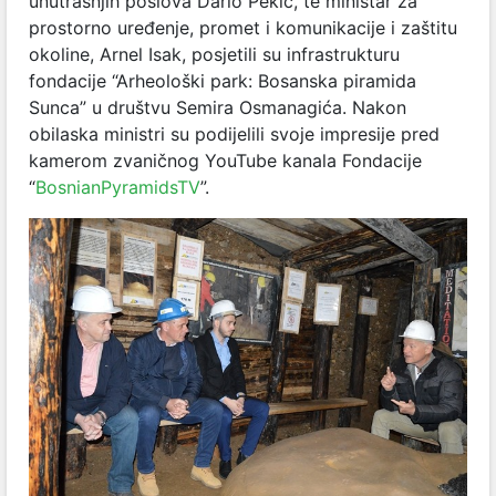
unutrašnjih poslova
Dario Pekić, te ministar za
prostorno uređenje, promet i komunikacije i zaštitu
okoline, Arnel Isak, posjetili su infrastrukturu
fondacije “Arheološki park: Bosanska piramida
Sunca” u društvu Semira Osmanagića. Nakon
obilaska ministri su podijelili svoje impresije pred
kamerom zvaničnog YouTube kanala Fondacije
“
BosnianPyramidsTV
”.