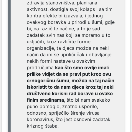
zdravlja stanovništva, planirana
aktivnost, dostigla svoj kolaps i sa tim
kontra efekte bi izazvala, i jednog
ovakvog boravka u prirodi u šumi, gdje
bi, na različite načine, a to je sad
zadatak svih nas koji se moramo u to
uključiti, kroz različite forme
organizacije, ta djeca možda na neki
način da im se upriliči čak i obavljanje
nekih formi nastave u ovakvim
prodručjima
kao što smo ovdje imali
prilike vidjet da se pravi put kroz ovu
crnogoričnu šumu, možda na taj način
iskoristit to da nam djeca kroz taj neki
društveno korisni rad borave u ovako
finim sredinama
, što bi nam svakako
puno pomoglo, znatno usporilo,
odnosno, spriječilo širenje virusa
koronavirus, što jest osnovni zadatak
kriznog štaba.