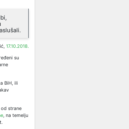
bi,
u
slušali.
ić,
17.10.2018.
ređeni su
arne
 BiH, ili
akav
 od strane
ne
, na temelju
t.