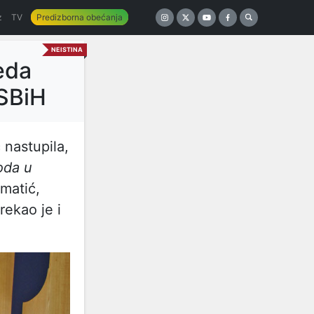
z
TV
Predizborna obećanja
NEISTINA
eda
PSBiH
 nastupila,
oda u
matić,
ekao je i