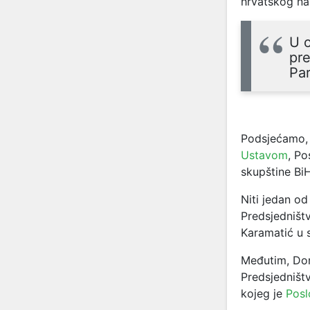
hrvatskog nar
U o
pre
Par
Podsjećamo, 
Ustavom
, P
skupštine Bi
Niti jedan od
Predsjedništ
Karamatić u s
Međutim, Dom
Predsjedništ
kojeg je
Posl