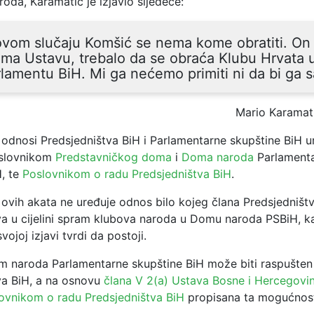
oda, Karamatić je izjavio sljedeće:
vom slučaju Komšić se nema kome obratiti. On 
ma Ustavu, trebalo da se obraća Klubu Hrvata 
lamentu BiH. Mi ga nećemo primiti ni da bi ga sa
Mario Karamat
odnosi Predsjedništva BiH i Parlamentarne skupštine BiH u
oslovnikom
Predstavničkog doma
i
Doma naroda
Parlament
H, te
Poslovnikom o radu Predsjedništva BiH
.
 ovih akata ne uređuje odnos bilo kojeg člana Predsjedništva
va u cijelini spram klubova naroda u Domu naroda PSBiH, k
vojoj izjavi tvrdi da postoji.
 naroda Parlamentarne skupštine BiH može biti raspušten
va BiH, a na osnovu
člana V 2(a) Ustava Bosne i Hercegovi
ovnikom o radu Predsjedništva BiH
propisana ta mogućnos