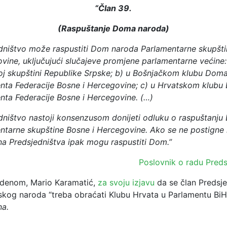
“Član 39.
(Raspuštanje Doma naroda)
dništvo može raspustiti Dom naroda Parlamentarne skupšti
vine, uključujući slučajeve promjene parlamentarne većine
j skupštini Republike Srpske;
b) u Bošnjačkom klubu Dom
nta Federacije Bosne i Hercegovine;
c) u Hrvatskom klubu
nta Federacije Bosne i Hercegovine.
(…)
dništvo nastoji konsenzusom donijeti odluku o raspuštanj
ntarne skupštine Bosne i Hercegovine. Ako se ne postigne
na Predsjedništva ipak mogu raspustiti Dom.”
Poslovnik o radu Preds
denom, Mario Karamatić,
za svoju izjavu
da se član Predsje
tskog naroda “treba obraćati Klubu Hrvata u Parlamentu BiH
na.