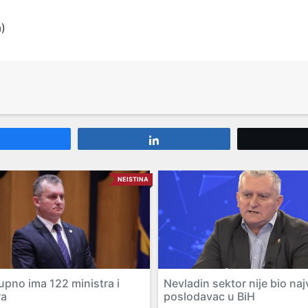
a)
Share
Share
NEISTINA
upno ima 122 ministra i
Nevladin sektor nije bio naj
ra
poslodavac u BiH