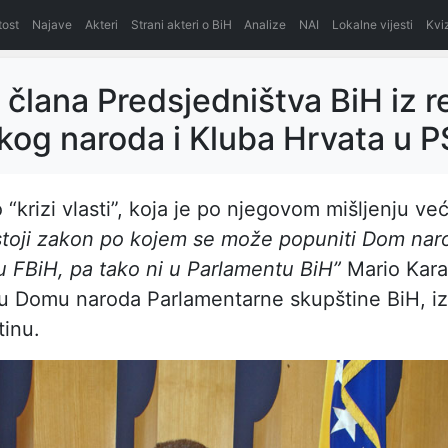
itost
Najave
Akteri
Strani akteri o BiH
Analize
NAI
Lokalne vijesti
Kvi
člana Predsjedništva BiH iz r
kog naroda i Kluba Hrvata u 
 “krizi vlasti”, koja je po njegovom mišljenju već
toji zakon po kojem se može popuniti Dom nar
 FBiH, pa tako ni u Parlamentu BiH”
Mario Kara
u Domu naroda Parlamentarne skupštine BiH, izr
tinu.