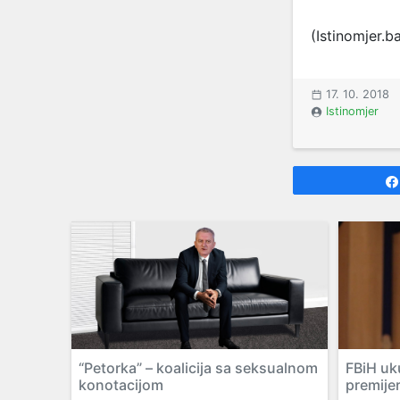
(Istinomjer.b
17. 10. 2018
Istinomjer
“Petorka” – koalicija sa seksualnom
FBiH uk
konotacijom
premije