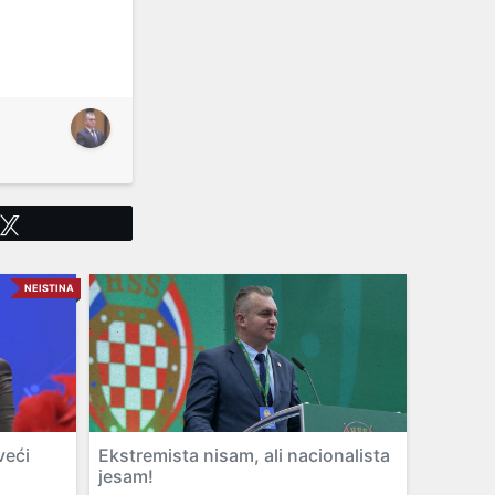
Tweet
NEISTINA
veći
Ekstremista nisam, ali nacionalista
jesam!