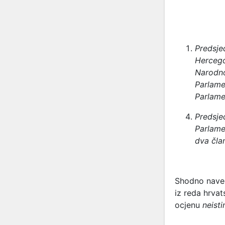
Predsje
Hercego
Narodno
Parlame
Parlame
Predsje
Parlame
dva čla
Shodno nave
iz reda hrva
ocjenu
neisti