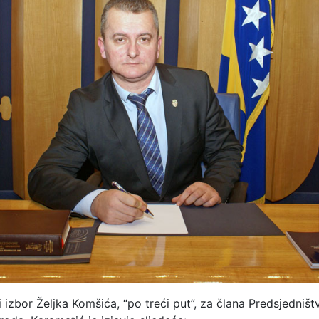
 izbor Željka Komšića, “po treći put”, za člana Predsjedništ