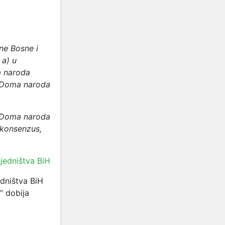
ne Bosne i
:
a) u
a naroda
 Doma naroda
u Doma naroda
 konsenzus,
jedništva BiH
dništva BiH
” dobija