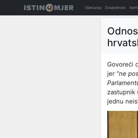
Obećanja
Dosljednost
Istin
Odnos 
hrvats
Govoreći o
jer
“ne pos
Parlamentu
zastupnik 
jednu neis