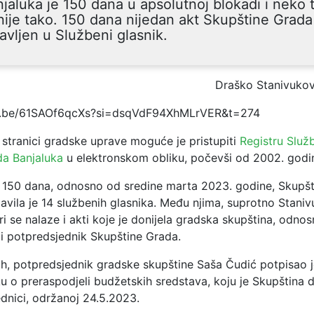
jaluka је 150 dana u apsolutnoj blokadi i neko t
nije tako. 150 dana nijedan akt Skupštine Grada
avljen u Službeni glasnik.
Draško Stanivukov
tu.be/61SAOf6qcXs?si=dsqVdF94XhMLrVER&t=274
 stranici gradske uprave moguće je pristupiti
Registru Služ
da Banjaluka
u elektronskom obliku, počevši od 2002. godi
h 150 dana, odnosno od sredine marta 2023. godine, Skupš
avila je 14 službenih glasnika. Među njima, suprotno Stani
tiri se nalaze i akti koje je donijela gradska skupština, odn
li potpredsjednik Skupštine Grada.
ih, potpredsjednik gradske skupštine Saša Čudić potpisao 
 o preraspodjeli budžetskih sredstava, koju je Skupština do
dnici, održanoj 24.5.2023.