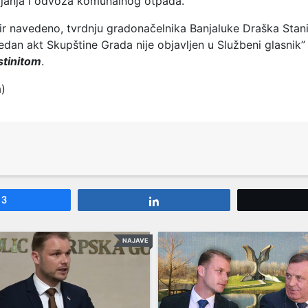
pljanja i odvoza komunalnog otpada.
ir navedeno, tvrdnju gradonačelnika Banjaluke Draška Stan
edan akt Skupštine Grada nije objavljen u Službeni glasnik” 
stinitom
.
a)
3
Share
NAJAVE