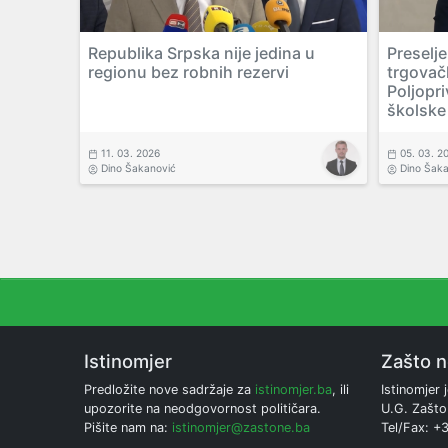
Republika Srpska nije jedina u
Preselje
regionu bez robnih rezervi
trgovač
Poljopr
školske
11. 03. 2026
05. 03. 2
Dino Šakanović
Dino Šak
Istinomjer
Zašto 
Predložite nove sadržaje za
istinomjer.ba
, ili
Istinomjer j
upozorite na neodgovornost političara.
U.G. Zašto
Pišite nam na:
istinomjer@zastone.ba
Tel/Fax: +