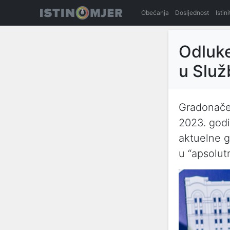
Obećanja
Dosljednost
Istin
Odluke
u Služ
Gradonačel
2023. godi
aktuelne g
u “apsolutn