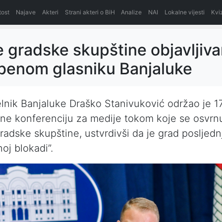
itost
Najave
Akteri
Strani akteri o BiH
Analize
NAI
Lokalne vijesti
Kvi
 gradske skupštine objavljiv
benom glasniku Banjaluke
nik Banjaluke Draško Stanivuković održao je 17
ne konferenciju za medije tokom koje se osvrn
radske skupštine, ustvrdivši da je grad posljedn
oj blokadi”.