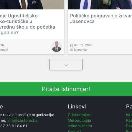
nje Ugostiteljsko-
Političko poigravanje žrtv
ko-turističke u
Jasenovca
ivrednu školu do početka
 godine?
026
04. 03. 2026
anović
Istinomjer
Pitajte Istinomjer!
ne
Linkovi
Pa
e razvila i uređuje organizacija:
O Istinomjeru
Ist
 ne,
info@zastone.ba
Metodologija
Ras
387 33 61 84 61
Istinomjer tim
Fak
Kontakt
Poy