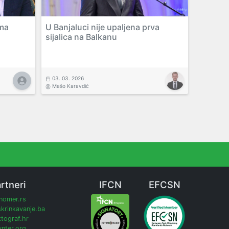
ama
U Banjaluci nije upaljena prva
sijalica na Balkanu
03. 03. 2026
Mašo Karavdić
rtneri
IFCN
EFCSN
inomer.rs
krinkavanje.ba
tograf.hr
nter.org