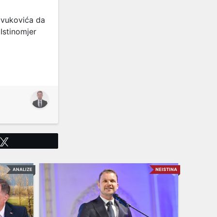
ivukovića da
Istinomjer
Tweet
ANALIZE
NEISTINA