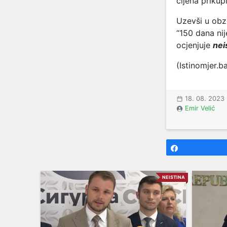
cijena priku
Uzevši u obz
“150 dana nij
ocjenjuje
nei
(Istinomjer.b
18. 08. 2023
Emir Velić
Share
NEISTINA