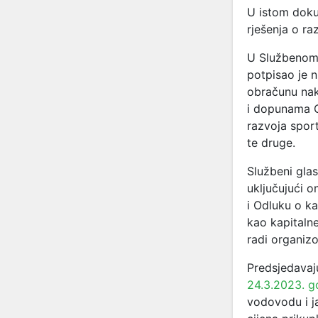
U istom doku
rješenja o r
U Službenom
potpisao je n
obračunu nak
i dopunama O
razvoja sport
te druge.
Službeni gla
uključujući 
i Odluku o k
kao kapitalne
radi organiz
Predsjedavaj
24.3.2023. g
vodovodu i ja