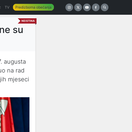
z
TV
Predizborna obećanja
NEISTINA
ane su
. augusta
uo na rad
jih mjeseci