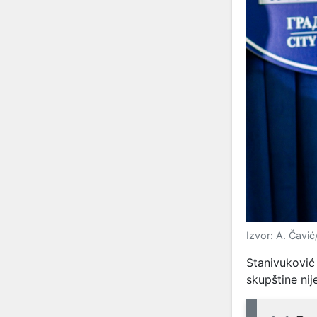
Izvor: A. Čavi
Stanivuković 
skupštine ni