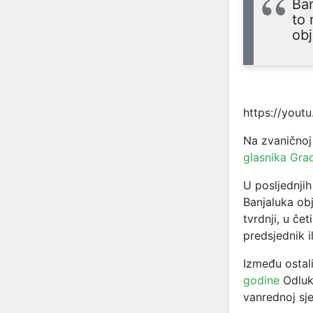
Ban
to 
obj
https://you
Na zvaničnoj
glasnika Gra
U posljednji
Banjaluka obj
tvrdnji, u če
predsjednik i
Između ostal
godine
Odluku
vanrednoj sje