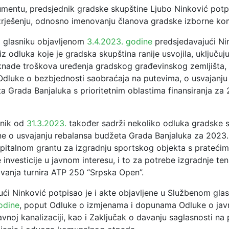
mentu, predsjednik gradske skupštine Ljubo Ninković potpi
azrješenju, odnosno imenovanju članova gradske izborne kom
 glasniku objavljenom
3.4.2023. godine
predsjedavajući Ni
iz odluka koje je gradska skupština ranije usvojila, uključuj
nade troškova uređenja gradskog građevinskog zemljišta,
dluke o bezbjednosti saobraćaja na putevima, o usvajanj
a Grada Banjaluka s prioritetnim oblastima finansiranja za
snik od
31.3.2023.
također sadrži nekoliko odluka gradske s
one o usvajanju rebalansa budžeta Grada Banjaluka za 2023.
apitalnom grantu za izgradnju sportskog objekta s prateći
 investicije u javnom interesu, i to za potrebe izgradnje ten
ovanja turnira ATP 250 “Srpska Open”.
ući Ninković potpisao je i akte objavljene u Službenom gla
odine
, poput Odluke o izmjenama i dopunama Odluke o ja
vnoj kanalizaciji, kao i Zaključak o davanju saglasnosti na