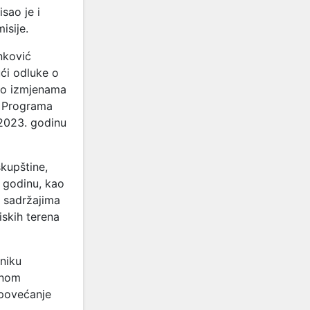
sao je i
isije.
nković
ući odluke o
 o izmjenama
u Programa
 2023. godinu
kupštine,
 godinu, kao
m sadržajima
iskih terena
sniku
vnom
 povećanje