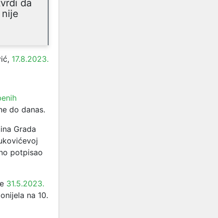
vrdi da
 nije
ić,
17.8.2023.
benih
ne do danas.
tina Grada
vukovićevoj
osno potpisao
je
31.5.2023.
nijela na 10.