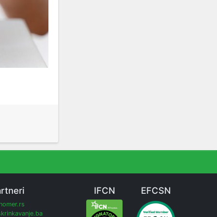
rtneri
IFCN
EFCSN
inomer.rs
krinkavanje.ba