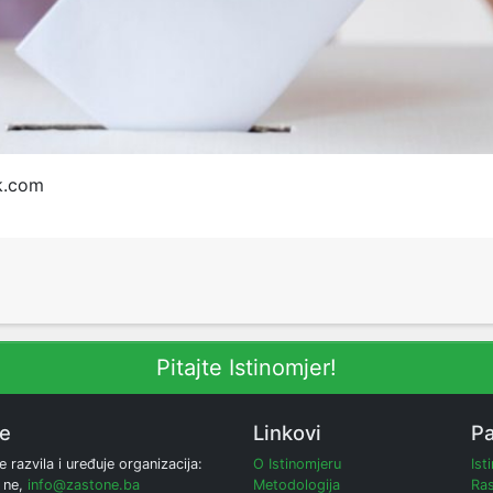
ik.com
Pitajte Istinomjer!
ne
Linkovi
Pa
e razvila i uređuje organizacija:
O Istinomjeru
Ist
 ne,
info@zastone.ba
Metodologija
Ras