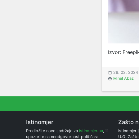
Izvor: Freep
26. 02. 2024
Minel Abaz
Istinomjer
Zašto 
Predložite nove sadržaje za
istinomjer.ba
, ili
Istinomjer j
upozorite na neodgovornost političara.
U.G. Zašto