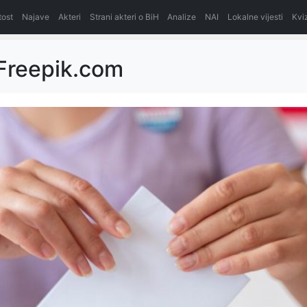
itost
Najave
Akteri
Strani akteri o BiH
Analize
NAI
Lokalne vijesti
Kvi
 Freepik.com