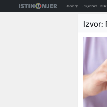
Obećanja
Dosljednost
Istin
Izvor: