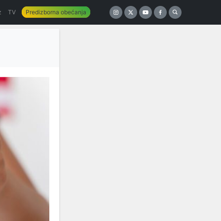
z
TV
Predizborna obećanja