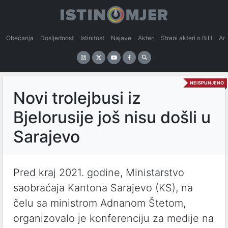
Obećanja
Dosljednost
Istinitost
Najave
Akteri
Strani akteri o BiH
An
NEISPUNJENO
Novi trolejbusi iz
Bjelorusije još nisu došli u
Sarajevo
Pred kraj 2021. godine, Ministarstvo
saobraćaja Kantona Sarajevo (KS), na
čelu sa ministrom Adnanom Štetom,
organizovalo je konferenciju za medije na