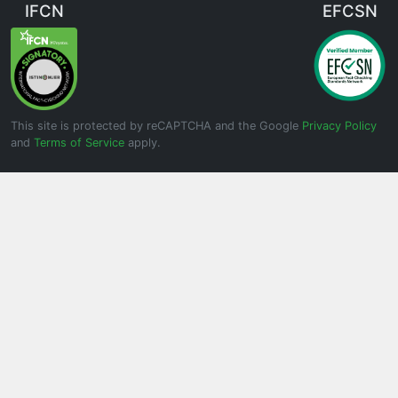
IFCN
EFCSN
This site is protected by reCAPTCHA and the Google
Privacy Policy
and
Terms of Service
apply.