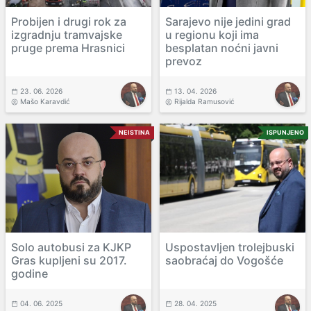
Probijen i drugi rok za
Sarajevo nije jedini grad
izgradnju tramvajske
u regionu koji ima
pruge prema Hrasnici
besplatan noćni javni
prevoz
23. 06. 2026
13. 04. 2026
Mašo Karavdić
Rijalda Ramusović
NEISTINA
ISPUNJENO
Solo autobusi za KJKP
Uspostavljen trolejbuski
Gras kupljeni su 2017.
saobraćaj do Vogošće
godine
04. 06. 2025
28. 04. 2025