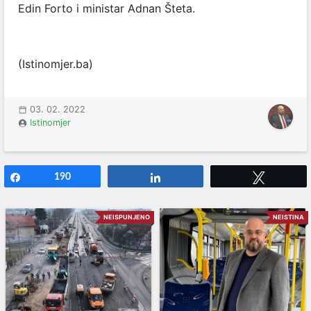
Edin Forto i ministar Adnan Šteta.
(Istinomjer.ba)
03. 02. 2022
Istinomjer
Share
190
Share
Tweet
NEISPUNJENO
NEISTINA