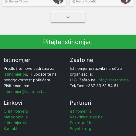
Belma Tirović
Ivana Vučetić
Pitajte Istinomjer!
Istinomjer
Zašto ne
Predložite nove sadržaje za
Istinomjer je razvila i uređuje
istinomjer.ba
, ili upozorite na
organizacija:
neodgovornost političara.
U.G. Zašto ne,
info@zastone.ba
Pišite nam na:
Tel/Fax: +387 33 61 84 61
istinomjer@zastone.ba
Linkovi
Partneri
O Istinomjeru
Istinomer.rs
Metodologija
Raskrinkavanje.ba
Istinomjer tim
Faktograf.hr
Kontakt
Poynter.org