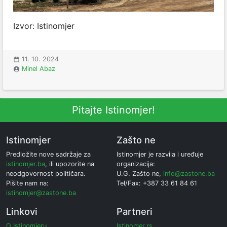
Izvor: Istinomjer
11. 10. 2024
Minel Abaz
Pitajte Istinomjer!
Istinomjer
Zašto ne
Predložite nove sadržaje za
Istinomjer je razvila i uređuje
istinomjer.ba
, ili upozorite na
organizacija:
neodgovornost političara.
U.G. Zašto ne,
info@zastone.ba
Pišite nam na:
Tel/Fax: +387 33 61 84 61
istinomjer@zastone.ba
Linkovi
Partneri
O Istinomjeru
Istinomer.rs