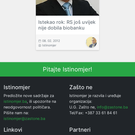
Istekao rok: RS još uvijek
nije dobila biobanku
08. 02. 2012
Istinomjer
Pitajte Istinomjer!
Istinomjer
Zašto ne
Predložite nove sadržaje za
Istinomjer je razvila i uređuje
istinomjer.ba
, ili upozorite na
organizacija:
neodgovornost političara.
U.G. Zašto ne,
info@zastone.ba
Pišite nam na:
Tel/Fax: +387 33 61 84 61
istinomjer@zastone.ba
Linkovi
Partneri