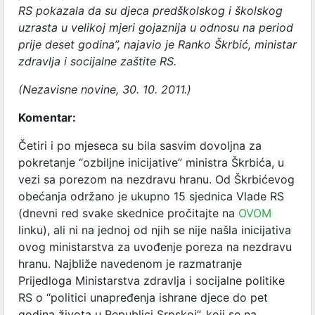
RS pokazala da su djeca predškolskog i školskog
uzrasta u velikoj mjeri gojaznija u odnosu na period
prije deset godina”, najavio je Ranko Škrbić, ministar
zdravlja i socijalne zaštite RS.
(Nezavisne novine, 30. 10. 2011.)
Komentar:
Četiri i po mjeseca su bila sasvim dovoljna za
pokretanje “ozbiljne inicijative” ministra Škrbića, u
vezi sa porezom na nezdravu hranu. Od Škrbićevog
obećanja održano je ukupno 15 sjednica Vlade RS
(dnevni red svake skednice pročitajte na
OVOM
linku), ali ni na jednoj od njih se nije našla inicijativa
ovog ministarstva za uvođenje poreza na nezdravu
hranu. Najbliže navedenom je razmatranje
Prijedloga Ministarstva zdravlja i socijalne politike
RS o “politici unapređenja ishrane djece do pet
godina života u Republici Srpskoj”, koji se na