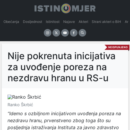
Obećanja
Dosljednost
Istinitost
Najave
Akteri
Strani akteri o BiH
An
NEISPUNJENO
Nije pokrenuta inicijativa
za uvođenje poreza na
nezdravu hranu u RS-u
Ranko Škrbić
“Idemo s ozbiljnom inicijativom uvođenja poreza na
nezdravu hranu, prvenstveno zbog toga što su
posljednja istraživanja Instituta za javno zdravstvo