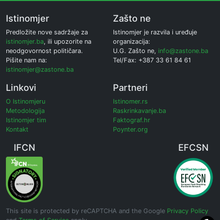
Istinomjer
Zašto ne
Predložite nove sadržaje za
Istinomjer je razvila i uređuje
istinomjer.ba
, ili upozorite na
organizacija:
neodgovornost političara.
U.G. Zašto ne,
info@zastone.ba
Pišite nam na:
Tel/Fax: +387 33 61 84 61
istinomjer@zastone.ba
Linkovi
Partneri
O Istinomjeru
Istinomer.rs
Metodologija
Raskrinkavanje.ba
Istinomjer tim
Faktograf.hr
Kontakt
Poynter.org
IFCN
EFCSN
This site is protected by reCAPTCHA and the Google
Privacy Policy