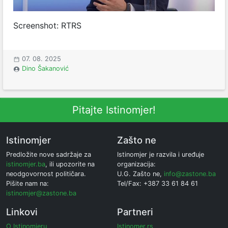
Screenshot: RTRS
07. 08. 2025
Dino Šakanović
Pitajte Istinomjer!
Istinomjer
Zašto ne
Predložite nove sadržaje za
Istinomjer je razvila i uređuje
istinomjer.ba
, ili upozorite na
organizacija:
neodgovornost političara.
U.G. Zašto ne,
info@zastone.ba
Pišite nam na:
Tel/Fax: +387 33 61 84 61
istinomjer@zastone.ba
Linkovi
Partneri
O Istinomjeru
Istinomer.rs