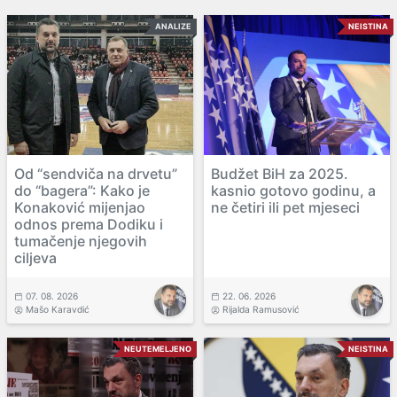
ANALIZE
NEISTINA
Od “sendviča na drvetu”
Budžet BiH za 2025.
do “bagera”: Kako je
kasnio gotovo godinu, a
Konaković mijenjao
ne četiri ili pet mjeseci
odnos prema Dodiku i
tumačenje njegovih
ciljeva
07. 08. 2026
22. 06. 2026
Mašo Karavdić
Rijalda Ramusović
NEUTEMELJENO
NEISTINA