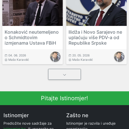
Konaković neutemeljeno
Ilidža i Novo Sarajevo ne
o Schmidtovim
uplaćuju više PDV-a od
izmjenama Ustava FBiH
Republike Srpske
04. 06. 2026
20. 05. 2026
Mašo Karavdić
Mašo Karavdić
Pitajte Istinomjer!
Istinomjer
Zašto ne
Predložite nove sadržaje za
Istinomjer je razvila i uređuje
istinomjer.ba
, ili upozorite na
organizacija: