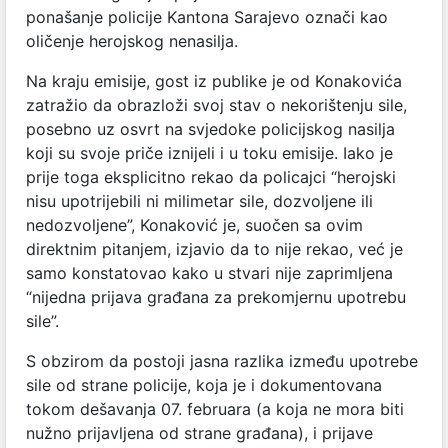
ponašanje policije Kantona Sarajevo označi kao
oličenje herojskog nenasilja.
Na kraju emisije, gost iz publike je od Konakovića
zatražio da obrazloži svoj stav o nekorištenju sile,
posebno uz osvrt na svjedoke policijskog nasilja
koji su svoje priče iznijeli i u toku emisije. Iako je
prije toga eksplicitno rekao da policajci “herojski
nisu upotrijebili ni milimetar sile, dozvoljene ili
nedozvoljene”, Konaković je, suočen sa ovim
direktnim pitanjem, izjavio da to nije rekao, već je
samo konstatovao kako u stvari nije zaprimljena
“nijedna prijava građana za prekomjernu upotrebu
sile”.
S obzirom da postoji jasna razlika između upotrebe
sile od strane policije, koja je i dokumentovana
tokom dešavanja 07. februara (a koja ne mora biti
nužno prijavljena od strane građana), i prijave