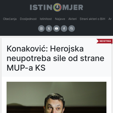
Obećanja
Dosljednost
Istinitost
Najave
Akteri
Strani akteri o BiH
An
NEISTINA
Konaković: Herojska
neupotreba sile od strane
MUP-a KS