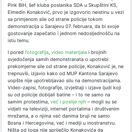
Pink BiH, šef kluba poslanika SDA u Skupštini KS,
Elmedin Konaković, prvo je izgovorio neistinu u vezi
sa primjenom sile od strane policije tokom
demonstracija u Sarajevu 07. februara, da bi svoje
gostovanje zapečatio i jednom nedosljednošču na
istu temu.
I pored
fotografija
,
video materijala
i brojnih
svjedočenja samih demonstranata o upotrebi
prekomjerne sile od strane policije, Konaković je, ne
trepnuvši, izjavio kako od MUP Kantona Sarajevo
uopšte nije upotrebljavao silu na demonstracijama.
Video-zapisi, fotografije, izvještaji i izjave ljudi koji
su od policije dobijali batine – i to ne samo na
samim protestima,
već i poslije njih
– mogli su se
vidjeti na televiziji, internet portalima i društvenim
mrežama, a o njima već danima bruji ne samo
Bosna i Hercegovina, već i mediji u inostranstvu.
Ništa od toga nije spriječilo Konakovića da