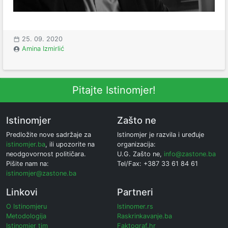
25. 09. 2020
Amina Izmirlić
Pitajte Istinomjer!
Istinomjer
Zašto ne
Predložite nove sadržaje za
Istinomjer je razvila i uređuje
istinomjer.ba
, ili upozorite na
organizacija:
neodgovornost političara.
U.G. Zašto ne,
info@zastone.ba
Pišite nam na:
Tel/Fax: +387 33 61 84 61
istinomjer@zastone.ba
Linkovi
Partneri
O Istinomjeru
Istinomer.rs
Metodologija
Raskrinkavanje.ba
Istinomjer tim
Faktograf.hr