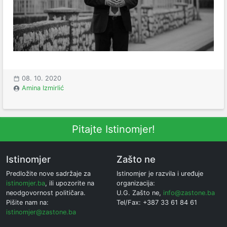
08. 10. 2020
Amina Izmirlić
Pitajte Istinomjer!
Istinomjer
Zašto ne
Predložite nove sadržaje za
Istinomjer je razvila i uređuje
istinomjer.ba
, ili upozorite na
organizacija:
neodgovornost političara.
U.G. Zašto ne,
info@zastone.ba
Pišite nam na:
Tel/Fax: +387 33 61 84 61
istinomjer@zastone.ba