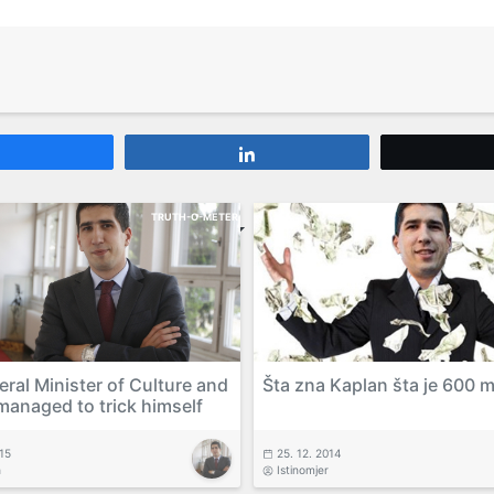
Share
Share
TRUTH-O-METER
eral Minister of Culture and
Šta zna Kaplan šta je 600 
managed to trick himself
015
25. 12. 2014
h
Istinomjer