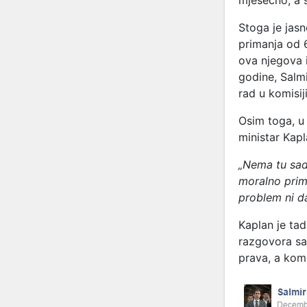
mjesečno, a 
Stoga je jas
primanja od 
ova njegova i
godine, Salm
rad u komisij
Osim toga, u 
ministar Kapl
„Nema tu sad 
moralno prima
problem ni da
Kaplan je ta
razgovora sa
prava, a komis