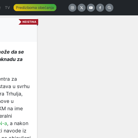
z
TV
Predizborna obećanja
NEISTINA
 može da se
aknadu za
ntra za
stava u svrhu
a Trhulja,
nove u
 KM na ime
ralni
N-a
, a nakon
i navode iz