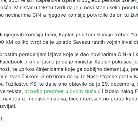
ne, sporne su i Kaplanove izjave u pogledu perioda useljenj
ošća. Ministar u tekstu tvrdi da je u novi stan uselio poče
su novinarima CIN-a njegove komšije potvrdile da on tu živ
.
 njegovih komšija tačni, Kaplan je u tom slučaju trebao “vra
0 KM koliko tvrdi da je uplatio Savezu ratnih vojnih invali
rostim poređenjem izjava koje je dao novinarima CIN-a i ka
 Facebook profilu, jasno je da je ministar Kaplan pokušao j
nost, te uprkos činjenicama koje ga ozbiljno demantuju, pre
nim zvaničnikom. S obzirom da su iz Naše stranke protiv K
bu Tužilaštvu KS, te da je ono objavilo da je 29. decembra, 
ve teksta,
otvorilo predmet u ovom slučaju
i izdalo nalog 
u navoda iz medijskih napisa, biće interesantno pratiti kako
zvijati.
a)