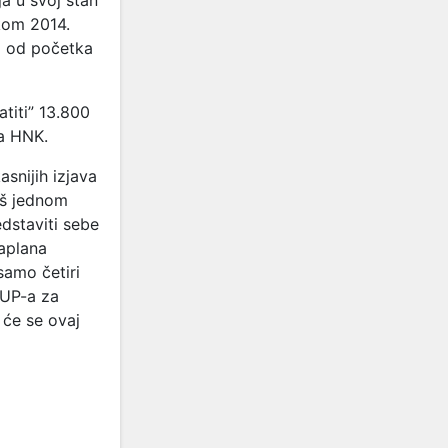
a u svoj stan
tkom 2014.
i od početka
titi” 13.800
da HNK.
snijih izjava
oš jednom
dstaviti sebe
aplana
samo četiri
FUP-a za
 će se ovaj