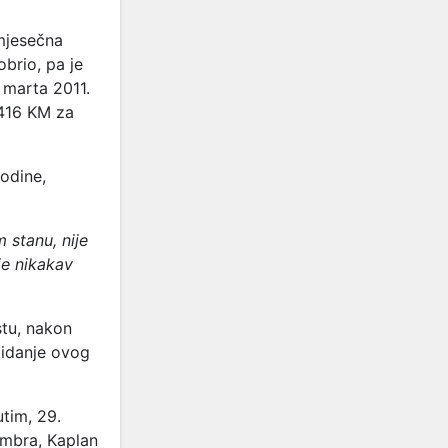
 mjesečna
brio, pa je
 marta 2011.
.416 KM za
godine,
 stanu, nije
je nikakav
stu, nakon
kidanje ovog
tim, 29.
mbra, Kaplan