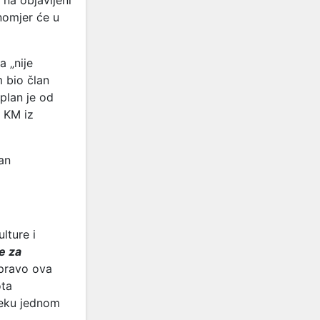
 na objavljeni
inomjer će u
 „nije
 bio član
plan je od
 KM iz
lan
lture i
e za
pravo ova
ota
sjeku jednom