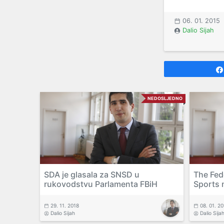
06. 01. 2015
Dalio Sijah
NEDOSLJEDNO
SDA je glasala za SNSD u
The Fed
rukovodstvu Parlamenta FBiH
Sports 
29. 11. 2018
08. 01. 2
Dalio Sijah
Dalio Sija