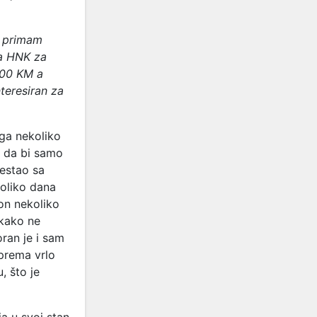
a primam
da HNK za
.600 KM a
teresiran za
ega nekoliko
i, da bi samo
restao sa
koliko dana
kon nekoliko
ikako ne
ran je i sam
prema vrlo
, što je