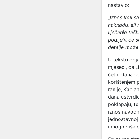
nastavio:
„Iznos koji 
naknadu, ali 
liječenje teš
podijelit će 
detalje može
U tekstu obj
mjeseci, da „
četiri dana o
korištenjem 
ranije, Kapla
dana ustvrdio
poklapaju, t
iznos navodn
jednostavnoj 
mnogo više o