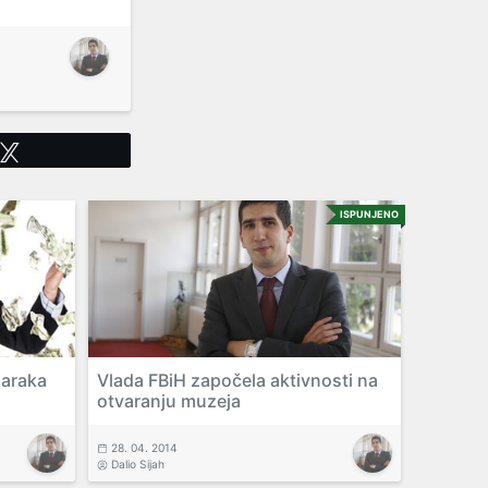
Tweet
ISPUNJENO
maraka
Vlada FBiH započela aktivnosti na
otvaranju muzeja
28. 04. 2014
Dalio Sijah