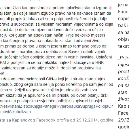
je n
Face
napi
baš i
sa n
obja
tekst
„Prij
mjes
pres
kori
na n
stan 
život
Kapl
Face
29.1
sta sa Kaplanovog Facebook profila od 29.12.2014. godine
godin