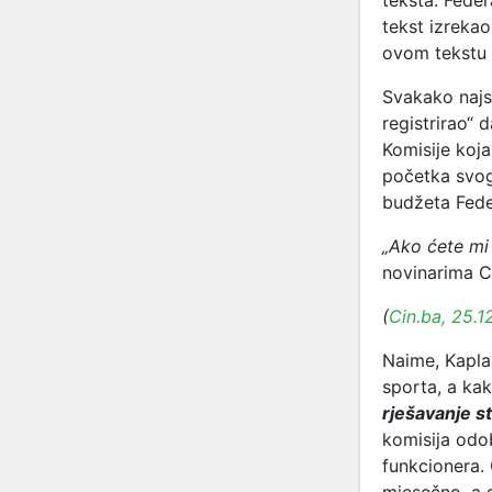
teksta. Feder
tekst izrekao
ovom tekstu p
Svakako najs
registrirao“
Komisije koja
početka svog
budžeta Fede
„Ako ćete mi 
novinarima C
(
Cin.ba, 25.1
Naime, Kapla
sporta, a kak
rješavanje st
komisija odo
funkcionera. 