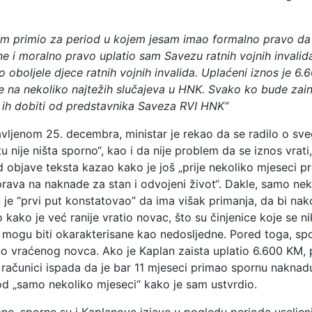
sam primio za period u kojem jesam imao formalno pravo d
ne i moralno pravo uplatio sam Savezu ratnih vojnih invali
ko oboljele djece ratnih vojnih invalida. Uplaćeni iznos je 6
se na nekoliko najtežih slučajeva u HNK. Svako ko bude zain
 ih dobiti od predstavnika Saveza RVI HNK“
avljenom 25. decembra, ministar je rekao da se radilo o sv
tu nije ništa sporno“, kao i da nije problem da se iznos vrat
d objave teksta kazao kako je još „prije nekoliko mjeseci p
prava na naknade za stan i odvojeni život“. Dakle, samo ne
n je “prvi put konstatovao” da ima višak primanja, da bi na
 kako je već ranije vratio novac, što su činjenice koje se n
e mogu biti okarakterisane kao nedosljedne. Pored toga, spo
o vraćenog novca. Ako je Kaplan zaista uplatio 6.600 KM, 
računici ispada da je bar 11 mjeseci primao spornu naknadu
d „samo nekoliko mjeseci“ kako je sam ustvrdio.