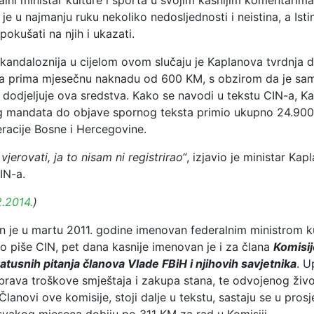
alni ministar kulture i sporta u svojim kasnijim komentarima
 je u najmanju ruku nekoliko nedosljednosti i neistina, a Ist
okušati na njih i ukazati.
kandaloznija u cijelom ovom slučaju je Kaplanova tvrdnja da
 da prima mjesečnu naknadu od 600 KM, s obzirom da je sam
 dodjeljuje ova sredstva. Kako se navodi u tekstu CIN-a, Ka
 mandata do objave spornog teksta primio ukupno 24.900
racije Bosne i Hercegovine.
vjerovati, ja to nisam ni registrirao“
, izjavio je ministar Kap
IN-a.
2.2014.
)
n je u martu 2011. godine imenovan federalnim ministrom ku
o piše CIN, pet dana kasnije imenovan je i za člana
Komisij
atusnih pitanja članova Vlade FBiH i njihovih savjetnika
. U
brava troškove smještaja i zakupa stana, te odvojenog živ
Članovi ove komisije, stoji dalje u tekstu, sastaju se u pro