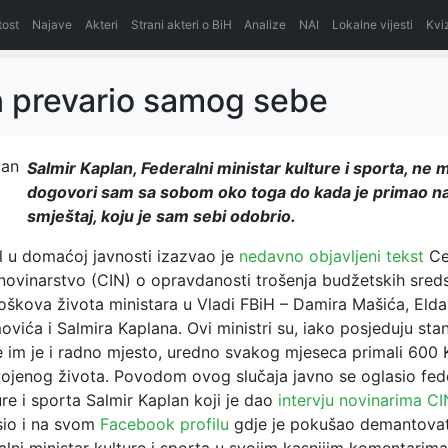
itost
Najave
Akteri
Strani akteri o BiH
Analize
NAI
Lokalne vijesti
Kvi
 prevario samog sebe
Salmir Kaplan, Federalni ministar kulture i sporta, ne
dogovori sam sa sobom oko toga do kada je primao n
smještaj, koju je sam sebi odobrio.
al u domaćoj javnosti izazvao je
nedavno objavljeni tekst
Ce
 novinarstvo (CIN) o opravdanosti trošenja budžetskih sred
roškova života ministara u Vladi FBiH – Damira Mašića, Eldar
ovića i Salmira Kaplana. Ovi ministri su, iako posjeduju sta
e im je i radno mjesto, uredno svakog mjeseca primali 600
ojenog života. Povodom ovog slučaja javno se oglasio fede
ure i sporta Salmir Kaplan koji je dao
intervju novinarima CI
sio i na svom
Facebook profilu
gdje je pokušao demantovat