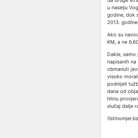
Sa druge stra
u naselju Vog
godine, dok 
2013. godine
Ako su navodi
KM, a ne 6.60
Dakle, samo p
napisanih na
obmanuti jav
visoko moral
podnijeli tuž
dana od obja
hitnu provjer
slučaj dalje ra
(Istinomjer.b