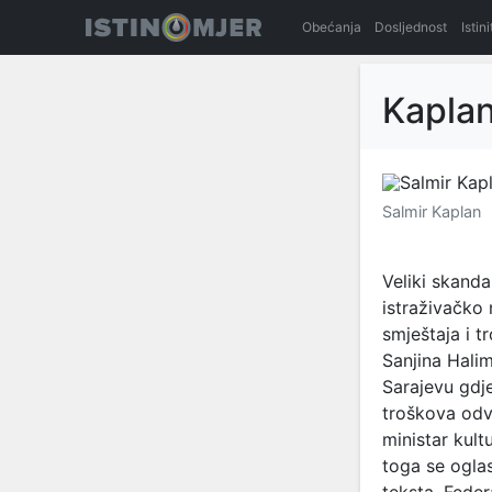
Obećanja
Dosljednost
Istin
Kaplan
Salmir Kaplan
Veliki skand
istraživačko
smještaja i t
Sanjina Halim
Sarajevu gdj
troškova odv
ministar kult
toga se ogla