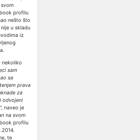
a svom
book profilu
sao nešto što
 nije u skladu
avodima iz
vljenog
a.
e nekoliko
eci sam
tao sa
štenjem prava
aknade za
i odvojeni
“,
naveo je
an na svom
book profilu
2.2014.
e, te