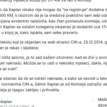
svakog mjeseca dobiju po 311 KM za rad u Komisiji.
no da Kaplan nikako nije mogao da “ne registruje” dodatna
600 KM, s obzirom da je ta sredstva praktično sam sebi odo
zjava evidentno neistinita. Kao član pomenute komisije, od
ir Kaplan sa ostalim kolegama inkasirao je dodatnih cca 17
i u kojoj je, kako ispada, sam sebe prevario.
tekstu koji je objavljen na web stranici CIN-a, 25.12.2014. 
an je rekao i sljedeće:
ništa sporno, ja to sad kažem otvoreno: kad se živi u svom
ti naknadu. Možda se to radi o nekoliko mjeseci, dakle, ni
 se vrati”.
da obećao da će se odreći naknade, a kako se navodi u tek
 novinarima CIN-a, Salmir Kaplan je od Komisije zatražio u
ija je njegov zahtjev i prihvatila.
Među
dece