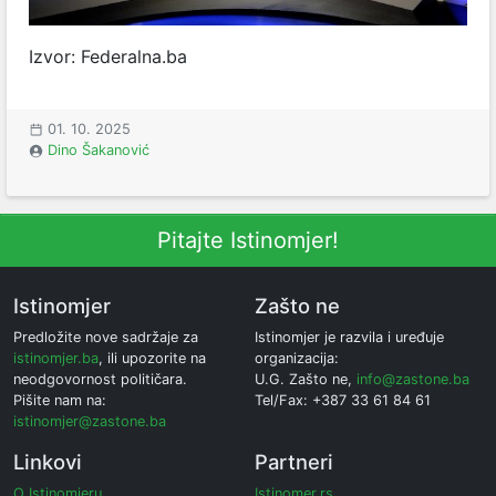
Izvor: Federalna.ba
01. 10. 2025
Dino Šakanović
Pitajte Istinomjer!
Istinomjer
Zašto ne
Predložite nove sadržaje za
Istinomjer je razvila i uređuje
istinomjer.ba
, ili upozorite na
organizacija:
neodgovornost političara.
U.G. Zašto ne,
info@zastone.ba
Pišite nam na:
Tel/Fax: +387 33 61 84 61
istinomjer@zastone.ba
Linkovi
Partneri
O Istinomjeru
Istinomer.rs