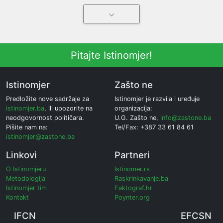
Pitajte Istinomjer!
Istinomjer
Zašto ne
Predložite nove sadržaje za
Istinomjer je razvila i uređuje
istinomjer.ba
, ili upozorite na
organizacija:
neodgovornost političara.
U.G. Zašto ne,
info@zastone.ba
Pišite nam na:
Tel/Fax: +387 33 61 84 61
istinomjer@zastone.ba
Linkovi
Partneri
O Istinomjeru
Istinomer.rs
Metodologija
Raskrinkavanje.ba
Istinomjer tim
Faktograf.hr
Kontakt
Poynter.org
IFCN
EFCSN