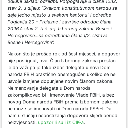
odluke uskladi odredbu Potpoglavlja B člana 10.12.
stav 2. u dijelu: “Svakom konstitutivnom narodu se
daje jedno mjesto u svakom kantonu” i odredbe
Poglavlja 20 – Prelazne i završne odredbe člana
20.16.A stav 2. tač. a-j. Izbornog zakona Bosne i
Hercegovine…sa odredbama člana I/2. Ustava
Bosne i Hercegovine”.
Nakon što je prošao rok od šest mjeseci, a dogovor
nije postignut, ovaj Član Izbornog zakona prestao
je da važi pa je tako izbor delegata u novi Dom
naroda FBiH praktično onemogućen ukoliko se ne
usvoje izmjene dopunjene novim članom zakona.
Neimenovanje delegata u Dom naroda
zakomplikovao bi i imenovanje Vlade FBiH, a bez
novog Doma naroda FBiH prema Izbornom zakonu
ne može se imenovati ni Dom naroda PSBiH. Da
nam u slučaju nepostizanja dogovora slijedi period
neizvjesnosti,
upozorili su i iz CIK-a
.