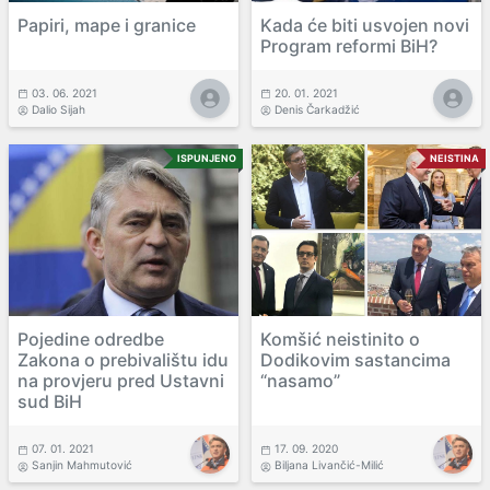
Papiri, mape i granice
Kada će biti usvojen novi
Program reformi BiH?
03. 06. 2021
20. 01. 2021
Dalio Sijah
Denis Čarkadžić
ISPUNJENO
NEISTINA
Pojedine odredbe
Komšić neistinito o
Zakona o prebivalištu idu
Dodikovim sastancima
na provjeru pred Ustavni
“nasamo”
sud BiH
07. 01. 2021
17. 09. 2020
Sanjin Mahmutović
Biljana Livančić-Milić