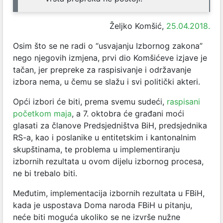
Željko Komšić,
25.04.2018.
Osim što se ne radi o “usvajanju Izbornog zakona”
nego njegovih izmjena, prvi dio Komšićeve izjave je
tačan, jer prepreke za raspisivanje i održavanje
izbora nema, u čemu se slažu i svi politički akteri.
Opći izbori će biti, prema svemu sudeći,
raspisani
početkom maja
, a 7. oktobra će građani moći
glasati za članove Predsjedništva BiH, predsjednika
RS-a, kao i poslanike u entitetskim i kantonalnim
skupštinama, te problema u implementiranju
izbornih rezultata u ovom dijelu izbornog procesa,
ne bi trebalo biti.
Međutim, implementacija izbornih rezultata u FBiH,
kada je uspostava Doma naroda FBiH u pitanju,
neće biti moguća ukoliko se ne izvrše nužne