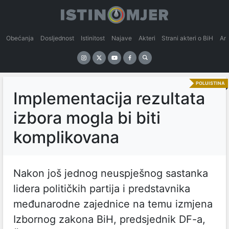
Obećanja
Dosljednost
Istinitost
Najave
Akteri
Strani akteri o BiH
An
POLUISTINA
Implementacija rezultata
izbora mogla bi biti
komplikovana
Nakon još jednog neuspješnog sastanka
lidera političkih partija i predstavnika
međunarodne zajednice na temu izmjena
Izbornog zakona BiH, predsjednik DF-a,