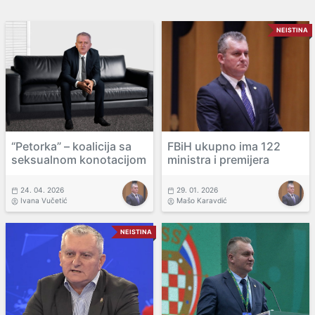
NEISTINA
“Petorka” – koalicija sa
FBiH ukupno ima 122
seksualnom konotacijom
ministra i premijera
24. 04. 2026
29. 01. 2026
Ivana Vučetić
Mašo Karavdić
NEISTINA