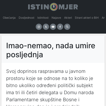
Obećanja
Dosljednost
Istinitost
Najave
Akteri
Strani akteri o BiH
An
Imao-nemao, nada umire
posljednja
Svoj doprinos raspravama u javnom
prostoru koje se odnose na to koliko je
bitno ukoliko određeni politički subjekt
ima tri ili četiri delegata u Domu naroda
Parlamentarne skupštine Bosne i