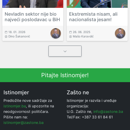
Nevladin sektor nije bio
Ekstremista nisam, ali
najveći poslodavac u BiH
nacionalista jesam!
18. 01. 2026
26. 06. 2025
Dino Šakanović
Mašo Karavdić
Pitajte Istinomjer!
Istinomjer
Zašto ne
Predložite nove sadržaje za
Istinomjer je razvila i uređuje
istinomjer.ba
, ili upozorite na
organizacija:
neodgovornost političara.
U.G. Zašto ne,
info@zastone.ba
Pišite nam na:
Tel/Fax: +387 33 61 84 61
istinomjer@zastone.ba