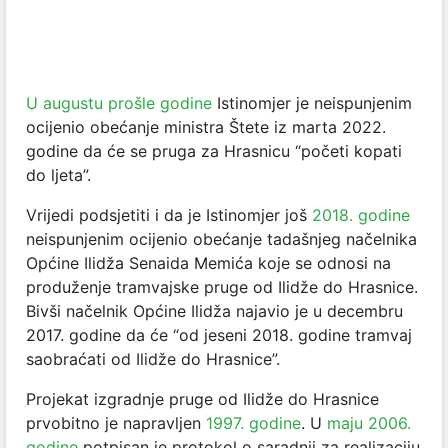
U augustu prošle godine
Istinomjer je neispunjenim
ocijenio obećanje ministra Štete iz marta 2022.
godine da će se pruga za Hrasnicu “početi kopati
do ljeta”.
Vrijedi podsjetiti i da je Istinomjer još
2018. godine
neispunjenim ocijenio obećanje tadašnjeg načelnika
Općine Ilidža Senaida Memića koje se odnosi na
produženje tramvajske pruge od Ilidže do Hrasnice.
Bivši načelnik Općine Ilidža najavio je u decembru
2017. godine da će “od jeseni 2018. godine tramvaj
saobraćati od Ilidže do Hrasnice”.
Projekat izgradnje pruge od Ilidže do Hrasnice
prvobitno je napravljen
1997. godine
. U
maju 2006.
godine
potpisan je protokol o saradnji za realizaciju