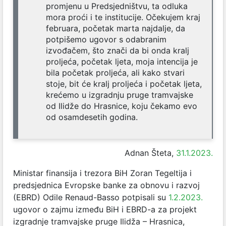
promjenu u Predsjedništvu, ta odluka
mora proći i te institucije. Očekujem kraj
februara, početak marta najdalje, da
potpišemo ugovor s odabranim
izvođačem, što znači da bi onda kralj
proljeća, početak ljeta, moja intencija je
bila početak proljeća, ali kako stvari
stoje, bit će kralj proljeća i početak ljeta,
krećemo u izgradnju pruge tramvajske
od Ilidže do Hrasnice, koju čekamo evo
od osamdesetih godina.
Adnan Šteta,
31.1.2023.
Ministar finansija i trezora BiH Zoran Tegeltija i
predsjednica Evropske banke za obnovu i razvoj
(EBRD) Odile Renaud-Basso potpisali su
1.2.2023.
ugovor o zajmu između BiH i EBRD-a za projekt
izgradnje tramvajske pruge Ilidža – Hrasnica,