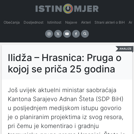
Obećanja
Dosljednost
Istinitost
Najave
Akteri
Strani akteri o BiH
An
ANALIZE
Ilidža – Hrasnica: Pruga o
kojoj se priča 25 godina
Još uvijek aktuelni ministar saobraćaja
Kantona Sarajevo Adnan Šteta (SDP BiH)
u posljednjem medijskom istupu govorio
je o planiranim projektima iz svog resora,
pri čemu je komentirao i gradnju