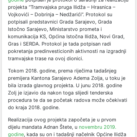
projekta “Tramvajska pruga Ilidža – Hrasnica –
Vojkovići – Dobrinja – Nedžarići”. Protokol su
potpisali predstavnici Grada Sarajevo, Grada
Istočno Sarajevo, Ministarstvo prometa i
komunikacija KS, Općina Istočna Ilidža, Novi Grad,
Gras i SERDA. Protokol je tada potpisan radi
pokretanja predinvesticionih aktivnosti na izgradnji
tramvajske trase na ovoj dionici.
Tokom 2018. godine, prema riječima tadašnjeg
premijera Kantona Sarajevo Adema Zolja, u toku je
bila izrada glavnog projekta. U junu 2018. godine
Zolj je izjavio da nakon toga slijedi tenderska
procedura te da se početak radova može očekivati
do kraja 2018. godine.
Realizacija ovog projekta započeta je u prvom
dijelu mandata Adnan Štete,
u
novembru 2019.
godine
, kada su on i tadašnji načelnik Općine Ilidža