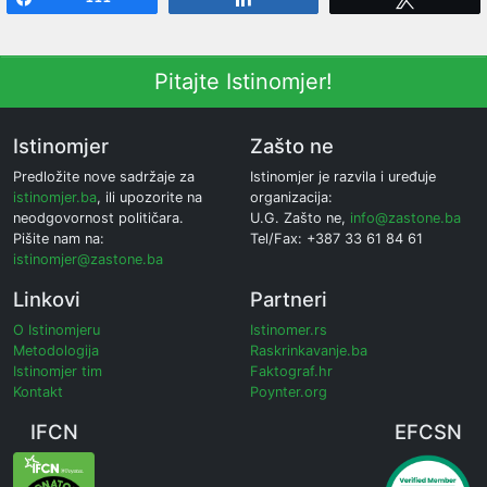
Pitajte Istinomjer!
Istinomjer
Zašto ne
Predložite nove sadržaje za
Istinomjer je razvila i uređuje
istinomjer.ba
, ili upozorite na
organizacija:
neodgovornost političara.
U.G. Zašto ne,
info@zastone.ba
Pišite nam na:
Tel/Fax: +387 33 61 84 61
istinomjer@zastone.ba
Linkovi
Partneri
O Istinomjeru
Istinomer.rs
Metodologija
Raskrinkavanje.ba
Istinomjer tim
Faktograf.hr
Kontakt
Poynter.org
IFCN
EFCSN