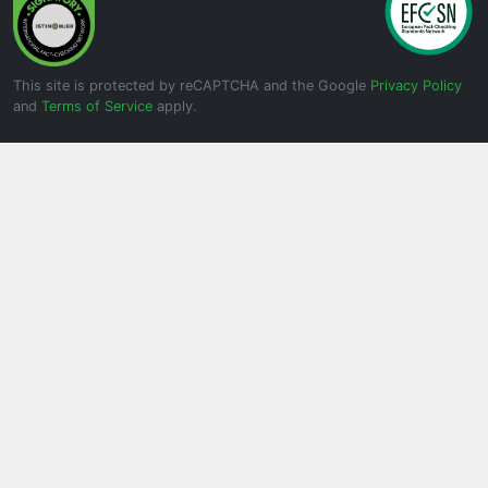
This site is protected by reCAPTCHA and the Google
Privacy Policy
and
Terms of Service
apply.