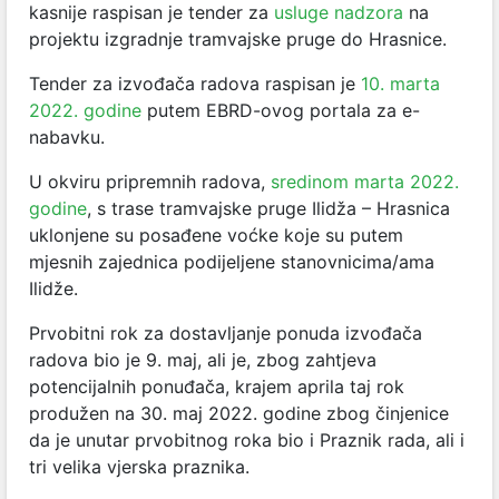
kasnije raspisan je tender za
usluge nadzora
na
projektu izgradnje tramvajske pruge do Hrasnice.
Tender za izvođača radova raspisan je
10. marta
2022. godine
putem EBRD-ovog portala za e-
nabavku.
U okviru pripremnih radova,
sredinom marta 2022.
godine
, s trase tramvajske pruge Ilidža – Hrasnica
uklonjene su posađene voćke koje su putem
mjesnih zajednica podijeljene stanovnicima/ama
Ilidže.
Prvobitni rok za dostavljanje ponuda izvođača
radova bio je 9. maj, ali je, zbog zahtjeva
potencijalnih ponuđača, krajem aprila taj rok
produžen na 30. maj 2022. godine zbog činjenice
da je unutar prvobitnog roka bio i Praznik rada, ali i
tri velika vjerska praznika.