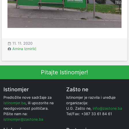
11. 11. 2020
Amina Izmirlić
Pitajte Istinomjer!
Istinomjer
Zašto ne
Predložite nove sadržaje za
Istinomjer je razvila i uređuje
istinomjer.ba
, ili upozorite na
organizacija:
neodgovornost političara.
U.G. Zašto ne,
info@zastone.ba
Pišite nam na:
Tel/Fax: +387 33 61 84 61
istinomjer@zastone.ba