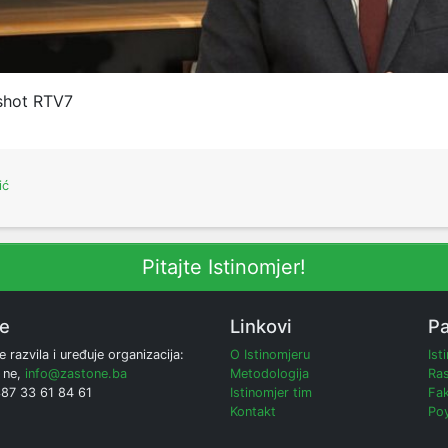
shot RTV7
ić
Pitajte Istinomjer!
ne
Linkovi
Pa
e razvila i uređuje organizacija:
O Istinomjeru
Ist
 ne,
info@zastone.ba
Metodologija
Ras
387 33 61 84 61
Istinomjer tim
Fak
Kontakt
Poy