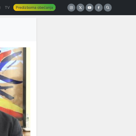
z
TV
Predizborna obećanja