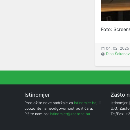
Foto: Screen
04. 02. 2025
Dino Šakanov
Istinomjer
Zašto 
Predložite nove sadržaje za
istinomjer.ba
, ili
Istinomjer j
upozorite na neodgovornost političara.
U.G. Zašto
Pišite nam na:
istinomjer@zastone.ba
Tel/Fax: +