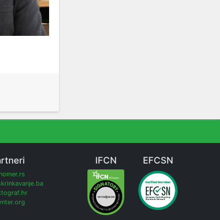
rtneri
IFCN
EFCSN
inomer.rs
krinkavanje.ba
tograf.hr
nter.org