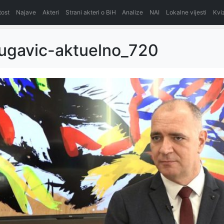
itost
Najave
Akteri
Strani akteri o BiH
Analize
NAI
Lokalne vijesti
Kvi
lugavic-aktuelno_720