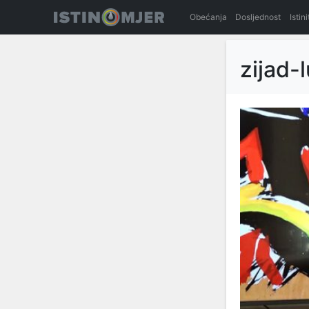
Obećanja
Dosljednost
Istin
zijad-