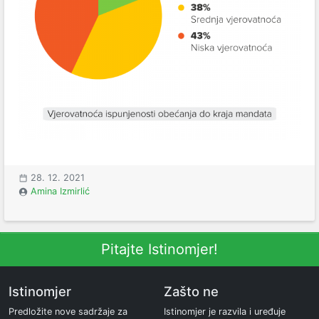
28. 12. 2021
Amina Izmirlić
Pitajte Istinomjer!
Istinomjer
Zašto ne
Predložite nove sadržaje za
Istinomjer je razvila i uređuje