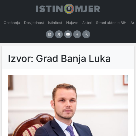
Obećanja
Dosljednost
Istinitost
Najave
Akteri
Strani akteri o BiH
An
Izvor: Grad Banja Luka