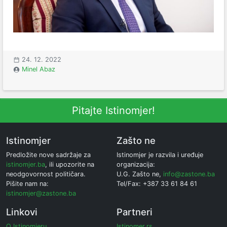
24. 12. 2022
Minel Abaz
Pitajte Istinomjer!
Istinomjer
Zašto ne
Predložite nove sadržaje za
Istinomjer je razvila i uređuje
istinomjer.ba
, ili upozorite na
organizacija:
neodgovornost političara.
U.G. Zašto ne,
info@zastone.ba
Pišite nam na:
Tel/Fax: +387 33 61 84 61
istinomjer@zastone.ba
Linkovi
Partneri
O Istinomjeru
Istinomer.rs