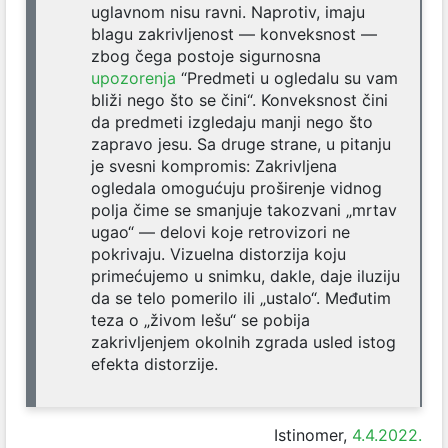
uglavnom nisu ravni. Naprotiv, imaju
blagu zakrivljenost — konveksnost —
zbog čega postoje sigurnosna
upozorenja
“Predmeti u ogledalu su vam
bliži nego što se čini“. Konveksnost čini
da predmeti izgledaju manji nego što
zapravo jesu. Sa druge strane, u pitanju
je svesni kompromis: Zakrivljena
ogledala omogućuju proširenje vidnog
polja čime se smanjuje takozvani „mrtav
ugao“ — delovi koje retrovizori ne
pokrivaju. Vizuelna distorzija koju
primećujemo u snimku, dakle, daje iluziju
da se telo pomerilo ili „ustalo“. Međutim
teza o „živom lešu“ se pobija
zakrivljenjem okolnih zgrada usled istog
efekta distorzije.
Istinomer,
4.4.2022.