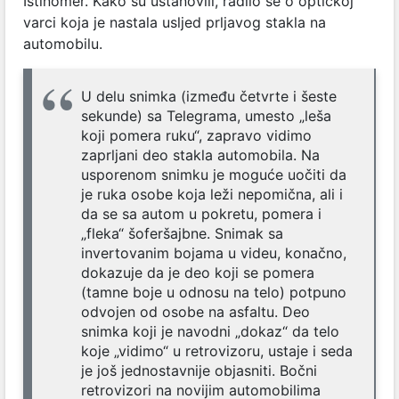
Istinomer. Kako su ustanovili, radilo se o optičkoj
varci koja je nastala usljed prljavog stakla na
automobilu.
U delu snimka (između četvrte i šeste
sekunde) sa Telegrama, umesto „leša
koji pomera ruku“, zapravo vidimo
zaprljani deo stakla automobila. Na
usporenom snimku je moguće uočiti da
je ruka osobe koja leži nepomična, ali i
da se sa autom u pokretu, pomera i
„fleka“ šoferšajbne. Snimak sa
invertovanim bojama u videu, konačno,
dokazuje da je deo koji se pomera
(tamne boje u odnosu na telo) potpuno
odvojen od osobe na asfaltu. Deo
snimka koji je navodni „dokaz“ da telo
koje „vidimo“ u retrovizoru, ustaje i seda
je još jednostavnije objasniti. Bočni
retrovizori na novijim automobilima