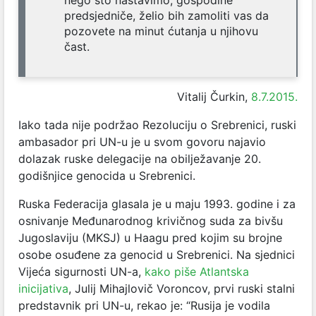
nego što nastavimo, gospodine
predsjedniče, želio bih zamoliti vas da
pozovete na minut ćutanja u njihovu
čast.
Vitalij Čurkin,
8.7.2015.
Iako tada nije podržao Rezoluciju o Srebrenici, ruski
ambasador pri UN-u je u svom govoru najavio
dolazak ruske delegacije na obilježavanje 20.
godišnjice genocida u Srebrenici.
Ruska Federacija glasala je u maju 1993. godine i za
osnivanje Međunarodnog krivičnog suda za bivšu
Jugoslaviju (MKSJ) u Haagu pred kojim su brojne
osobe osuđene za genocid u Srebrenici. Na sjednici
Vijeća sigurnosti UN-a,
kako piše Atlantska
inicijativa
, Julij Mihajlovič Voroncov, prvi ruski stalni
predstavnik pri UN-u, rekao je: “Rusija je vodila