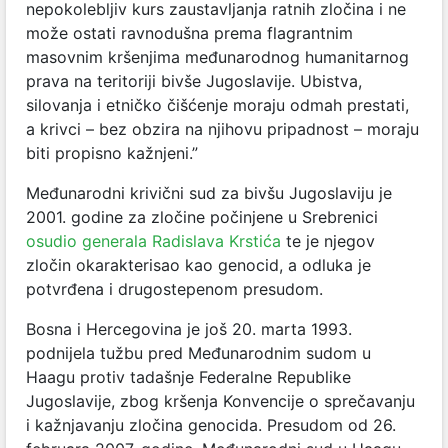
nepokolebljiv kurs zaustavljanja ratnih zločina i ne
može ostati ravnodušna prema flagrantnim
masovnim kršenjima međunarodnog humanitarnog
prava na teritoriji bivše Jugoslavije. Ubistva,
silovanja i etničko čišćenje moraju odmah prestati,
a krivci – bez obzira na njihovu pripadnost – moraju
biti propisno kažnjeni.”
Međunarodni krivični sud za bivšu Jugoslaviju je
2001. godine za zločine počinjene u Srebrenici
osudio generala Radislava Krstića
te je njegov
zločin okarakterisao kao genocid, a odluka je
potvrđena i drugostepenom presudom.
Bosna i Hercegovina je još 20. marta 1993.
podnijela tužbu pred Međunarodnim sudom u
Haagu protiv tadašnje Federalne Republike
Jugoslavije, zbog kršenja Konvencije o sprečavanju
i kažnjavanju zločina genocida. Presudom od 26.