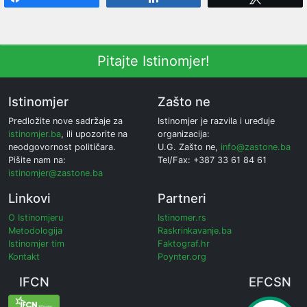
Pitajte Istinomjer!
Istinomjer
Zašto ne
Predložite nove sadržaje za
Istinomjer je razvila i uređuje
istinomjer.ba
, ili upozorite na
organizacija:
neodgovornost političara.
U.G. Zašto ne,
info@zastone.ba
Pišite nam na:
Tel/Fax: +387 33 61 84 61
istinomjer@zastone.ba
Linkovi
Partneri
O Istinomjeru
Istinomer.rs
Metodologija
Raskrinkavanje.ba
Istinomjer tim
Faktograf.hr
Kontakt
Poynter.org
IFCN
EFCSN