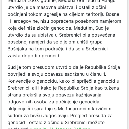
februara 2007. godine, Međunarodni sud u Haagu
utvrdio je da masovna ubistva, i ostali zločini
počinjeni tokom agresije na cijelom teritoriju Bosne
i Hercegovine, nisu popraćena posebnom namjerom
koja definiše zločin genocida. Međutim, Sud je
utvrdio da su ubistva u Srebrenici bila posvećena
posebnoj namjeri da se dijelom uništi grupa
Bošnjaka na tom području i da se u Srebrenici
zaista dogodio genocid.
Sud je tom presudom utvrdio da je Republika Srbija
povrijedila svoju obavezu sadržanu u članu 1.
Konvencije o genocidu, kako bi spriječila genocid u
Srebrenici, ali i kako je Republika Srbija kao tužena
strana prekršila svoju obavezu kažnjavanja
odgovornih osoba za počinjenje genocida,
uključujući i saradnju s Međunarodnim krivičnim
sudom za bivšu Jugoslaviju. Pregled presuda za
genocid i ostale zločine u Srebrenici možete