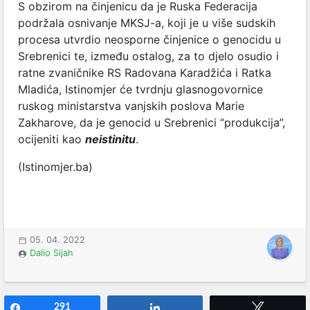
S obzirom na činjenicu da je Ruska Federacija
podržala osnivanje MKSJ-a, koji je u više sudskih
procesa utvrdio neosporne činjenice o genocidu u
Srebrenici te, između ostalog, za to djelo osudio i
ratne zvaničnike RS Radovana Karadžića i Ratka
Mladića, Istinomjer će tvrdnju glasnogovornice
ruskog ministarstva vanjskih poslova Marie
Zakharove, da je genocid u Srebrenici “produkcija”,
ocijeniti kao
neistinitu
.
(Istinomjer.ba)
05. 04. 2022
Dalio Sijah
Share
291
Share
Tweet