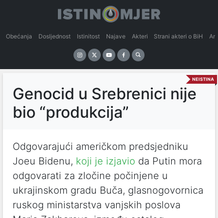
Obećanja
Dosljednost
Istinitost
Najave
Akteri
Strani akteri o BiH
An
NEISTINA
Genocid u Srebrenici nije
bio “produkcija”
Odgovarajući američkom predsjedniku
Joeu Bidenu,
koji je izjavio
da Putin mora
odgovarati za zločine počinjene u
ukrajinskom gradu Buča, glasnogovornica
ruskog ministarstva vanjskih poslova