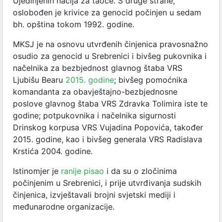
Ujedinjenih nacija za taoce. S druge strane,
oslobođen je krivice za genocid počinjen u sedam
bh. opština tokom 1992. godine.
MKSJ je na osnovu utvrđenih činjenica pravosnažno
osudio za genocid u Srebrenici i bivšeg pukovnika i
načelnika za bezbjednost glavnog štaba VRS
Ljubišu Bearu
2015. godine
; bivšeg pomoćnika
komandanta za obavještajno-bezbjednosne
poslove glavnog štaba VRS Zdravka Tolimira iste te
godine; potpukovnika i načelnika sigurnosti
Drinskog korpusa VRS Vujadina Popovića, također
2015. godine, kao i bivšeg generala VRS Radislava
Krstića 2004. godine.
Istinomjer je
ranije pisao
i da su o zločinima
počinjenim u Srebrenici, i prije utvrđivanja sudskih
činjenica, izvještavali brojni svjetski mediji i
međunarodne organizacije.