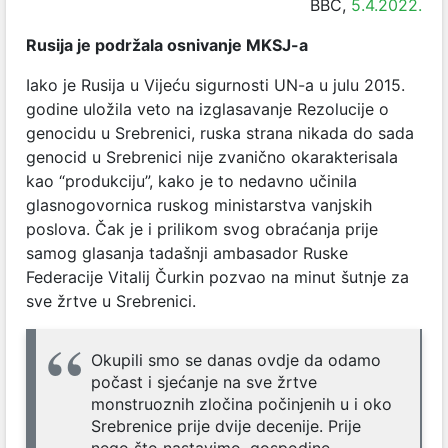
BBC,
5.4.2022.
Rusija je podržala osnivanje MKSJ-a
Iako je Rusija u Vijeću sigurnosti UN-a u julu 2015.
godine uložila veto na izglasavanje Rezolucije o
genocidu u Srebrenici, ruska strana nikada do sada
genocid u Srebrenici nije zvanično okarakterisala
kao “produkciju”, kako je to nedavno učinila
glasnogovornica ruskog ministarstva vanjskih
poslova. Čak je i prilikom svog obraćanja prije
samog glasanja tadašnji ambasador Ruske
Federacije Vitalij Čurkin pozvao na minut šutnje za
sve žrtve u Srebrenici.
Okupili smo se danas ovdje da odamo
počast i sjećanje na sve žrtve
monstruoznih zločina počinjenih u i oko
Srebrenice prije dvije decenije. Prije