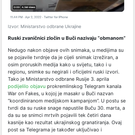
Izvor: Ministarstvo odbrane Ukrajine
Ruski zvaničnici zločin u Buči nazivaju “obmanom”
Nedugo nakon objave ovih snimaka, u medijima su
se pojavile tvrdnje da je cijeli snimak izrežiran, a
osim proruskih medija kako u svijetu, tako i u
regionu, snimke su negirali i oficijelni ruski izvori.
Tako je Ministarstvo odbrane Rusije 3. aprila
podijelilo objavu
prokremlinskog Telegram kanala
War on Fakes, u kojoj je masakr u Buči nazvan
“koordiniranom medijskom kampanjom”. U postu se
tvrdi da su ruske snage napustile Buču 30. marta, a
da su se snimci mrtvih pojavili tek četiri dana
kasnije kao rezultat ukrajinskog granatiranja. Ovaj
post sa Telegrama je također uključivao i