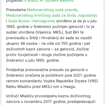
pogledati
u analizi Al Jazeere Balkans
.
Presudama
Međunarodnog suda pravde
,
Međunarodnog krivičnog suda za bivšu Jugoslaviju
i
Suda Bosne i Hercegovine
utvrđeno je da je u julu
1995. godine u Srebrenici počinjen genocid i to je
sudski utvrđena činjenica. MKSJ, Sud BiH te
pravosuđa u Srbiji i Hrvatskoj do sada su osudili
ukupno 48 osoba – na više od 700 godina i pet
doživotnih kazni zatvora – za genocid, zločine
protiv čovječnosti i druge zločine počinjene u
Srebrenici u julu 1995. godine.
Posljednja pravosnažna presuda za genocid u
Srebrenici izrečena je početkom juna 2021. godine
ratnom komandantu Vojske Republike Srpske (VRS)
Ratku Mladiću pred MKSJ-om u Haagu.
Izričući Mladiću prvostepenu kaznu doživotnog
zatvora u novembru 2017. godine, predsjedavajući