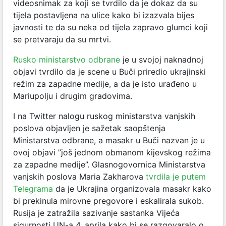
videosnimak za koji se tvrdilo da je dokaz da su
tijela postavljena na ulice kako bi izazvala bijes
javnosti te da su neka od tijela zapravo glumci koji
se pretvaraju da su mrtvi.
Rusko ministarstvo odbrane
je u svojoj naknadnoj
objavi tvrdilo da je scene u Buči priredio ukrajinski
režim za zapadne medije, a da je isto urađeno u
Mariupolju i drugim gradovima.
I na Twitter nalogu ruskog ministarstva vanjskih
poslova objavljen je sažetak saopštenja
Ministarstva odbrane, a masakr u Buči nazvan je u
ovoj objavi ”još jednom obmanom kijevskog režima
za zapadne medije”. Glasnogovornica Ministarstva
vanjskih poslova Maria Zakharova
tvrdila je putem
Telegrama
da je Ukrajina organizovala masakr kako
bi prekinula mirovne pregovore i eskalirala sukob.
Rusija je zatražila sazivanje sastanka Vijeća
sigurnosti UN-a 4. aprila kako bi se razgovaralo o