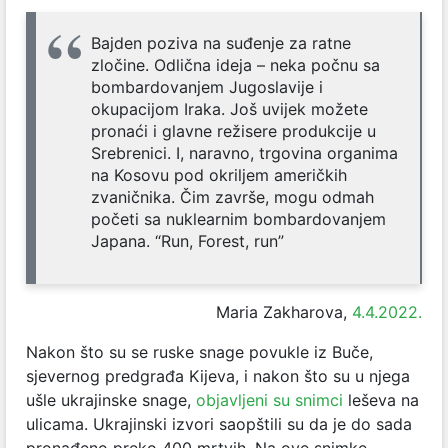
Bajden poziva na suđenje za ratne
zločine. Odlična ideja – neka počnu sa
bombardovanjem Jugoslavije i
okupacijom Iraka. Još uvijek možete
pronaći i glavne režisere produkcije u
Srebrenici. I, naravno, trgovina organima
na Kosovu pod okriljem američkih
zvaničnika. Čim završe, mogu odmah
početi sa nuklearnim bombardovanjem
Japana. “Run, Forest, run”
Maria Zakharova,
4.4.2022.
Nakon što su se ruske snage povukle iz Buče,
sjevernog predgrađa Kijeva, i nakon što su u njega
ušle ukrajinske snage,
objavljeni su snimci
leševa na
ulicama. Ukrajinski izvori saopštili su da je do sada
pronađeno preko 400 mrtvih. Na ove snimke