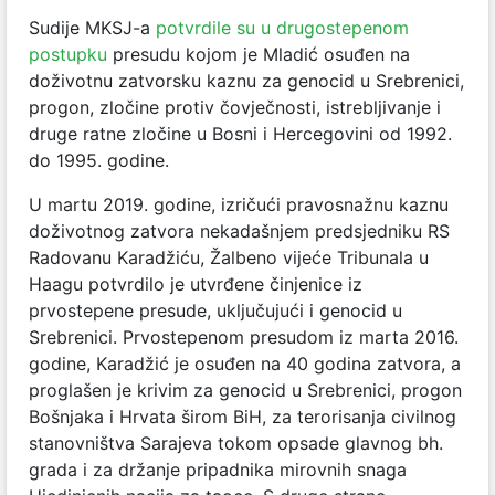
Sudije MKSJ-a
potvrdile su u drugostepenom
postupku
presudu kojom je Mladić osuđen na
doživotnu zatvorsku kaznu za genocid u Srebrenici,
progon, zločine protiv čovječnosti, istrebljivanje i
druge ratne zločine u Bosni i Hercegovini od 1992.
do 1995. godine.
U martu 2019. godine, izričući pravosnažnu kaznu
doživotnog zatvora nekadašnjem predsjedniku RS
Radovanu Karadžiću, Žalbeno vijeće Tribunala u
Haagu potvrdilo je utvrđene činjenice iz
prvostepene presude, uključujući i genocid u
Srebrenici. Prvostepenom presudom iz marta 2016.
godine, Karadžić je osuđen na 40 godina zatvora, a
proglašen je krivim za genocid u Srebrenici, progon
Bošnjaka i Hrvata širom BiH, za terorisanja civilnog
stanovništva Sarajeva tokom opsade glavnog bh.
grada i za držanje pripadnika mirovnih snaga