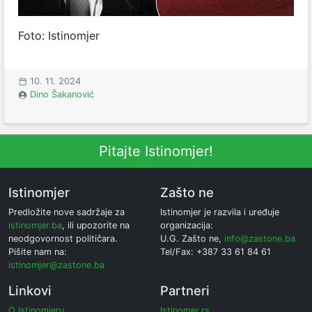
Foto: Istinomjer
10. 11. 2024
Dino Šakanović
Pitajte Istinomjer!
Istinomjer
Zašto ne
Predložite nove sadržaje za
Istinomjer je razvila i uređuje
istinomjer.ba
, ili upozorite na
organizacija:
neodgovornost političara.
U.G. Zašto ne,
info@zastone.ba
Pišite nam na:
Tel/Fax: +387 33 61 84 61
istinomjer@zastone.ba
Linkovi
Partneri
O Istinomjeru
Istinomer.rs