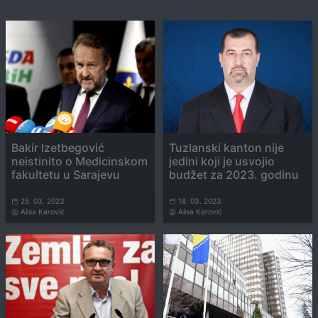
Bakir Izetbegović
Tuzlanski kanton nije
neistinito o Medicinskom
jedini koji je usvojio
fakultetu u Sarajevu
budžet za 2023. godinu
25. 03. 2023
18. 03. 2023
Alisa Karović
Alisa Karović