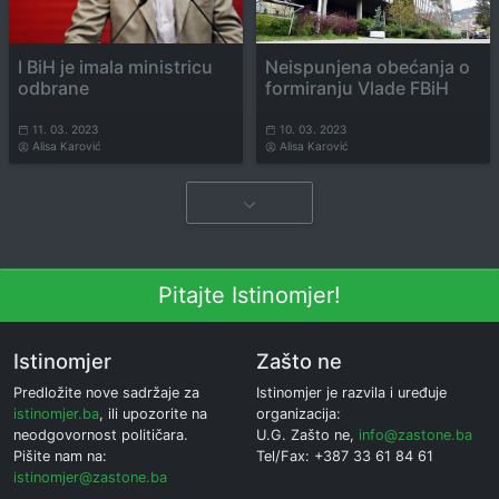
I BiH je imala ministricu
Neispunjena obećanja o
odbrane
formiranju Vlade FBiH
11. 03. 2023
10. 03. 2023
Alisa Karović
Alisa Karović
Pitajte Istinomjer!
Istinomjer
Zašto ne
Predložite nove sadržaje za
Istinomjer je razvila i uređuje
istinomjer.ba
, ili upozorite na
organizacija:
neodgovornost političara.
U.G. Zašto ne,
info@zastone.ba
Pišite nam na:
Tel/Fax: +387 33 61 84 61
istinomjer@zastone.ba