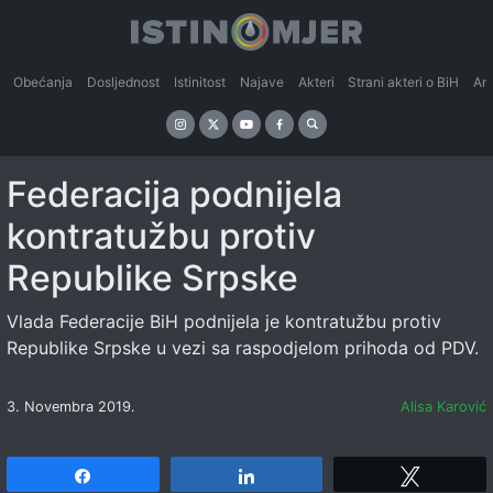
Obećanja
Dosljednost
Istinitost
Najave
Akteri
Strani akteri o BiH
An
Federacija podnijela
kontratužbu protiv
Republike Srpske
Vlada Federacije BiH podnijela je kontratužbu protiv
Republike Srpske u vezi sa raspodjelom prihoda od PDV.
3. Novembra 2019.
Alisa Karović
Share
Share
Tweet