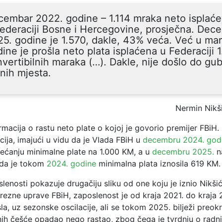
embar 2022. godine – 1.114 mraka neto isplaće
ederaciji Bosne i Hercegovine, prosječna. Dec
5. godine je 1.570, dakle, 43% veća. Već u ma
ine je prošla neto plata isplaćena u Federaciji 
vertibilnih maraka (…). Dakle, nije došlo do gub
nih mjesta.
Nermin Nikš
rmacija o rastu neto plate o kojoj je govorio premijer FBiH. 
ija, imajući u vidu da je Vlada FBiH u
decembru 2024. god
ećanju minimalne plate na 1.000 KM, a u
decembru 2025.
n
da je tokom
2024. godine
minimalna plata iznosila 619 KM.
lenosti pokazuje drugačiju sliku od one koju je iznio Nikši
ezne uprave FBiH, zaposlenost je od kraja 2021. do kraja 
a, uz sezonske oscilacije, ali se tokom 2025. bilježi preokr
nih češće opadao nego rastao, zbog čega je tvrdnju o radn