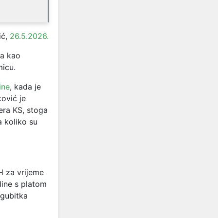
ić,
26.5.2026.
ća kao
micu.
ine
, kada je
ović je
era KS, stoga
a koliko su
H za vrijeme
ine s platom
 gubitka