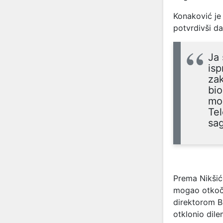
Konaković je 
potvrdivši da
Ja 
isp
zak
bio
mo
Tel
sag
Prema Nikši
mogao otkoči
direktorom B
otklonio dile