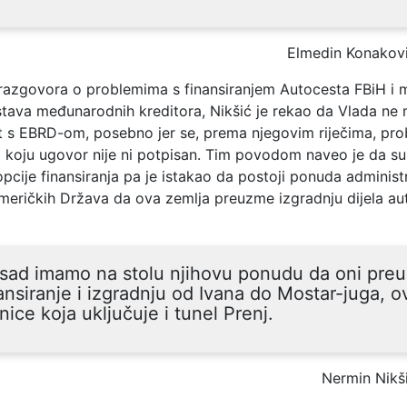
Elmedin Konakov
razgovora o problemima s finansiranjem Autocesta FBiH i
stava međunarodnih kreditora, Nikšić je rekao da Vlada n
et s EBRD-om, posebno jer se, prema njegovim riječima, pr
 koju ugovor nije ni potpisan. Tim povodom naveo je da su 
opcije finansiranja pa je istakao da postoji ponuda administ
Američkih Država da ova zemlja preuzme izgradnju dijela au
 sad imamo na stolu njihovu ponudu da oni pre
ansiranje i izgradnju od Ivana do Mostar-juga, o
nice koja uključuje i tunel Prenj.
Nermin Nikš