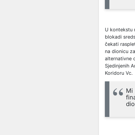
U kontekstu 
blokadi sred
čekati raspl
na dionicu za
alternativne 
Sjedinjenih 
Koridoru Vc.
Mi
fin
dio