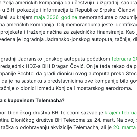
a želja američkih kompanija da učestvuju u izgradnji saobr
e u BiH, pokazuje i informacija iz Republike Srpske. Članov
isali su krajem
maja 2026. godine
memorandume o razumije
ma američkih kompanija. Cilj memoranduma jeste identifikac
 projekata i traženje načina za zajedničko finansiranje. Kao
vedena je izgradnja Jadransko-jonskog autoputa, tačnije, d
 gradnji Jadransko-jonskog autoputa početkom
februara 2
predsjednik HDZ-a BiH Dragan Čović. On je tada rekao da po
panije Bechtel da gradi dionicu ovog autoputa preko Sto
i i da je na sastanku s predstavnicima ove kompanije bilo go
 tačnije o dionici između Konjica i mostarskog aerodroma.
va s kupovinom Telemacha?
bor Dioničkog društva BH Telecom sazvao je
krajem februa
inu Dioničkog društva BH Telecoma za 24. mart. Na ovoj s
i tačka o odobravanju akvizicije Telemacha, ali je
20. marta