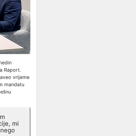
medin
la Raport.
naveo vrijeme
om mandatu
ješnu
om
ije, mi
e nego