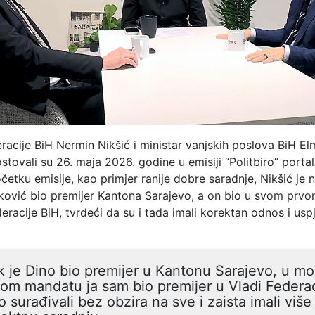
racije BiH Nermin Nikšić i ministar vanjskih poslova BiH El
tovali su 26. maja 2026. godine u emisiji “Politbiro” porta
tku emisije, kao primjer ranije dobre saradnje, Nikšić je 
ković bio premijer Kantona Sarajevo, a on bio u svom prv
eracije BiH, tvrdeći da su i tada imali korektan odnos i usp
 je Dino bio premijer u Kantonu Sarajevo, u m
om mandatu ja sam bio premijer u Vladi Federac
 surađivali bez obzira na sve i zaista imali viš