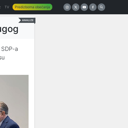
z
TV
Predizborna obećanja
ANALIZE
rugog
a SDP-a
su