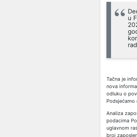
Dec
u F
202
god
kon
rad
Tačna je info
nova informac
odluku o pov
Podsjećamo 
Analiza zapos
podacima Por
uglavnom rasl
broj zaposle