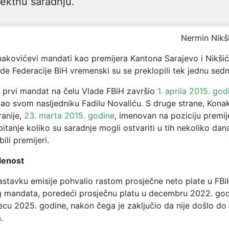
ektnu saradnju.
Nermin Nikš
akovićevi mandati kao premijera Kantona Sarajevo i Nikši
de Federacije BiH vremenski su se preklopili tek jednu sed
oj prvi mandat na čelu Vlade FBiH završio
1. aprila 2015. god
ao svom nasljedniku Fadilu Novaliću. S druge strane, Konak
anije,
23. marta 2015. godine
, imenovan na poziciju premij
pitanje koliko su saradnje mogli ostvariti u tih nekoliko dan
ili premijeri.
slenost
astavku emisije pohvalio rastom prosječne neto plate u FBi
 mandata, poredeći prosječnu platu u decembru 2022. god
ecu 2025. godine, nakon čega je zaključio da nije došlo do
.