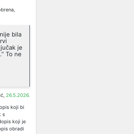
obrena,
ije bila
rvi
ljučak je
.” To ne
ić,
26.5.2026.
pis koji bi
k s
pis koji je
opis obradi