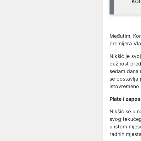
kor
Međutim, Kon
premijera Vla
Nikšić je sv
dužnost pred
sedam dana r
se postavlja 
istovremeno b
Plate i zapo
Nikšić se u n
svog tekućeg
u istom mjes
radnih mjesta