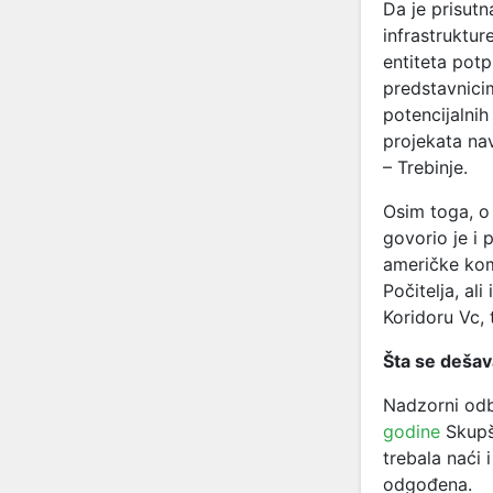
Da je prisutn
infrastruktur
entiteta potp
predstavnici
potencijalnih
projekata na
– Trebinje.
Osim toga, o
govorio je i 
američke kom
Počitelja, al
Koridoru Vc,
Šta se deša
Nadzorni od
godine
Skupšt
trebala naći 
odgođena.