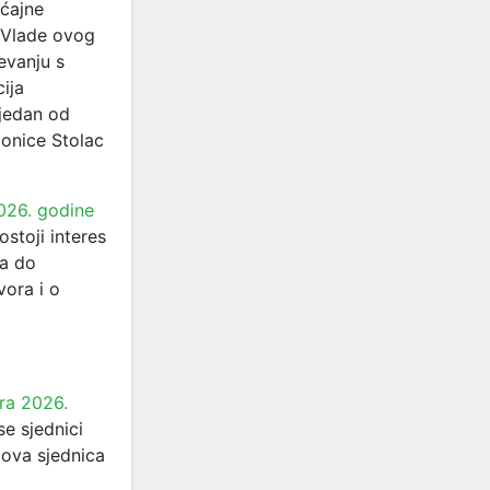
aćajne
i Vlade ovog
vanju s
ija
 jedan od
ionice Stolac
026. godine
stoji interes
ca do
vora i o
ra 2026.
e sjednici
ova sjednica