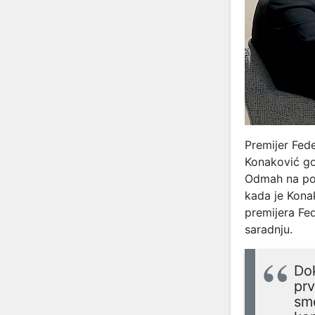
Premijer Fede
Konaković gos
Odmah na poče
kada je Kona
premijera Fed
saradnju.
Dok
prv
smo