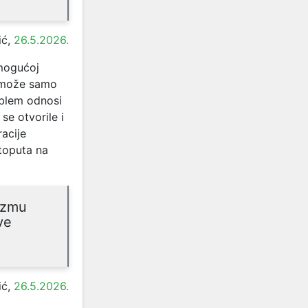
ić,
26.5.2026.
 mogućoj
e može samo
oblem odnosi
se otvorile i
racije
toputa na
uzmu
ve
ić,
26.5.2026.