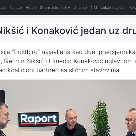
itost
Najave
Akteri
Strani akteri o BiH
Analize
NAI
Lokalne vijesti
Kvi
Nikšić i Konaković jedan uz d
isija “Politbiro” najavljena kao duel predsjednik
a, Nermin Nikšić i Elmedin Konaković uglavnom 
ao koalicioni partneri sa sličnim stavovima.