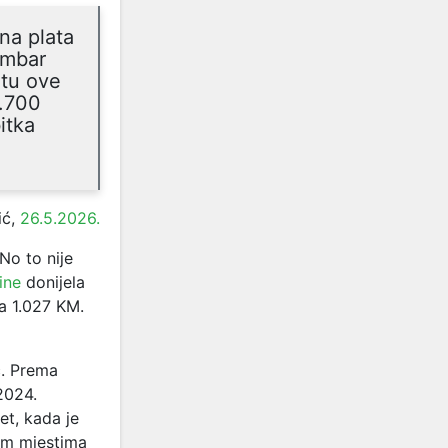
na plata
embar
rtu ove
1.700
itka
ić,
26.5.2026.
No to nije
ine
donijela
a 1.027 KM.
ć. Prema
2024.
et, kada je
im mjestima