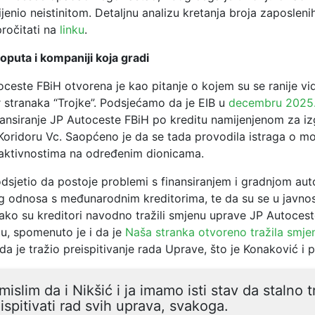
ijenio neistinitom. Detaljnu analizu kretanja broja zaposlenih
ročitati na
linku
.
oputa i kompaniji koja gradi
este FBiH otvorena je kao pitanje o kojem su se ranije vidje
r stranaka “Trojke”. Podsjećamo da je EIB u
decembru 2025.
nansiranje JP Autoceste FBiH po kreditu namijenjenom za iz
Koridoru Vc. Saopćeno je da se tada provodila istraga o 
aktivnostima na određenim dionicama.
odsjetio da postoje problemi s finansiranjem i gradnjom au
g odnosa s međunarodnim kreditorima, te da su se u javnost
kako su kreditori navodno tražili smjenu uprave JP Autocest
u, spomenuto je i da je
Naša stranka otvoreno tražila smje
da je tražio preispitivanje rada Uprave, što je Konaković i p
mislim da i Nikšić i ja imamo isti stav da stalno 
ispitivati rad svih uprava, svakoga.