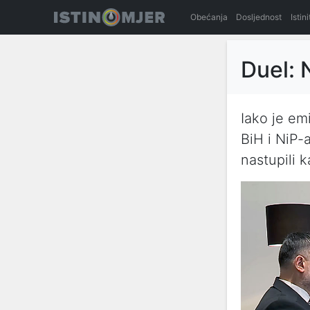
Obećanja
Dosljednost
Istin
Duel: 
Iako je em
BiH i NiP-
nastupili k