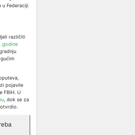
 u Federaciji
li različiti
 godine
gradnju
mogućim
toputeva,
i pojavile
e FBiH. U
nu
, dok se za
otvrdio.
treba