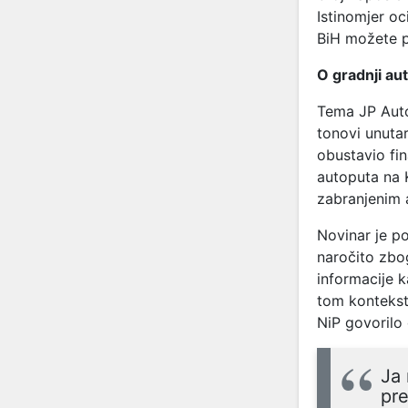
Istinomjer oc
BiH možete p
O gradnji aut
Tema JP Autoc
tonovi unuta
obustavio fi
autoputa na 
zabranjenim 
Novinar je p
naročito zbo
informacije 
tom kontekst
NiP govorilo 
Ja 
pre