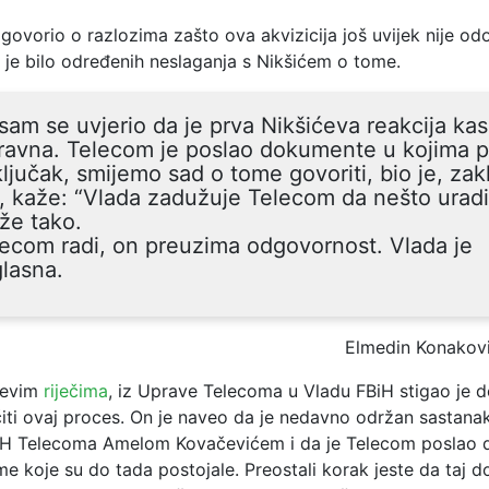
govorio o razlozima zašto ova akvizicija još uvijek nije od
 je bilo određenih neslaganja s Nikšićem o tome.
sam se uvjerio da je prva Nikšićeva reakcija kasn
ravna. Telecom je poslao dokumente u kojima p
ljučak, smijemo sad o tome govoriti, bio je, zak
, kaže: “Vlada zadužuje Telecom da nešto uradi
že tako.
ecom radi, on preuzima odgovornost. Vlada je
lasna.
Elmedin Konakov
ćevim
riječima
,
iz Uprave Telecoma u Vladu FBiH stigao je do
ti ovaj proces. On je naveo da je nedavno održan sastana
H Telecoma Amelom Kovačevićem i da je Telecom poslao do
me koje su do tada postojale. Preostali korak jeste da taj d