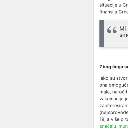
situacije u C
finansija Crn
Mi 
smo
Zbog čega se
Iako su stvor
ona omogućen
mala, naroči
vakcinaciju j
zainteresiran
(ne)sprovođe
19, a više o
značaju imun