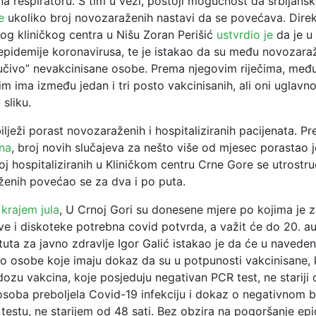
na respiratoru. S tim u vezi, postoji mogućnost da srbijansk
e
ukoliko broj novozaraženih nastavi da se povećava. Dire
og kliničkog centra u Nišu Zoran Perišić
ustvrdio je
da je u 
s epidemije koronavirusa, te je istakao da su među novozar
jučivo” nevakcinisane osobe. Prema njegovim riječima, međ
m ima između jedan i tri posto vakcinisanih, ali oni uglavn
 sliku.
ilježi porast novozaraženih i hospitaliziranih pacijenata. 
na
, broj novih slučajeva za nešto više od mjesec porastao 
oj hospitaliziranih u Kliničkom centru Crne Gore se utrostruč
ženih povećao se za dva i po puta.
,
krajem jula
, U Crnoj Gori su donesene mjere po kojima je z
ve i diskoteke potrebna covid potvrda, a važit će do 20. a
ituta za javno zdravlje Igor Galić istakao je da će u navede
o osobe koje imaju dokaz da su u potpunosti vakcinisane, 
dozu vakcina, koje posjeduju negativan PCR test, ne stariji 
osoba preboljela Covid-19 infekciju i dokaz o negativnom 
testu, ne starijem od 48 sati. Bez obzira na pogoršanje ep