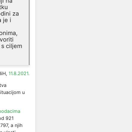
ji na
tku
dini za
je i
tonima,
oriti
s ciljem
BiH,
11.8.2021.
tva
situacijom u
 podacima
kod 921
797, a njih