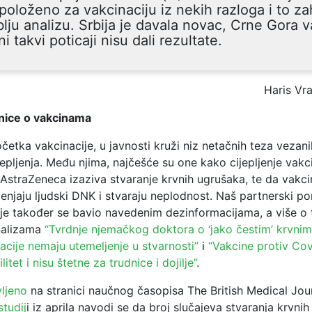
položeno za vakcinaciju iz nekih razloga i to za
lju analizu. Srbija je davala novac, Crne Gora 
 ni takvi poticaji nisu dali rezultate.
Haris Vr
jenice o vakcinama
etka vakcinacije, u javnosti kruži niz netačnih teza vezani
jepljenja. Među njima, najčešće su one kako cijepljenje vak
AstraZeneca izaziva stvaranje krvnih ugrušaka, te da vakci
njaju ljudski DNK i stvaraju neplodnost. Naš partnerski po
je također se bavio navedenim dezinformacijama, a više 
analizama
“Tvrdnje njemačkog doktora o ‘jako čestim’ krvni
acije nemaju utemeljenje u stvarnosti”
i
“Vakcine protiv Co
ilitet i nisu štetne za trudnice i dojilje”
.
ljeno
na stranici naučnog časopisa The British Medical Jour
studij
i
iz aprila navodi se da broj slučajeva stvaranja krvni