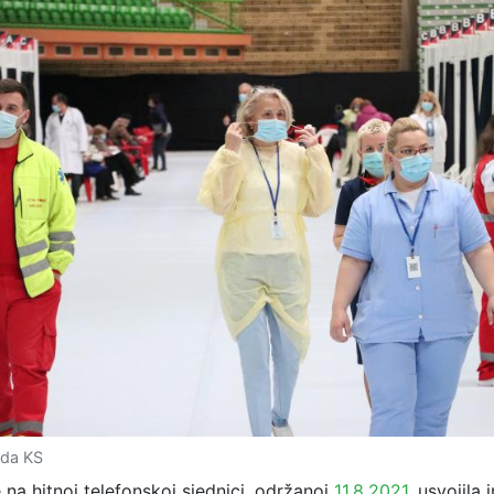
ada KS
 na hitnoj telefonskoj sjednici, održanoj
11.8.2021
, usvojila 