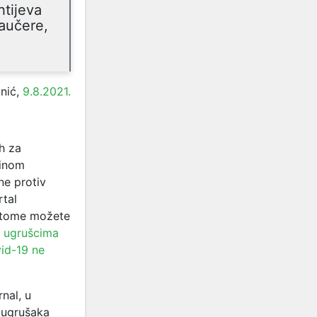
htijeva
vaučere,
anić,
9.8.2021.
h za
cinom
ne protiv
rtal
o tome možete
m ugrušcima
vid-19 ne
nal, u
h ugrušaka