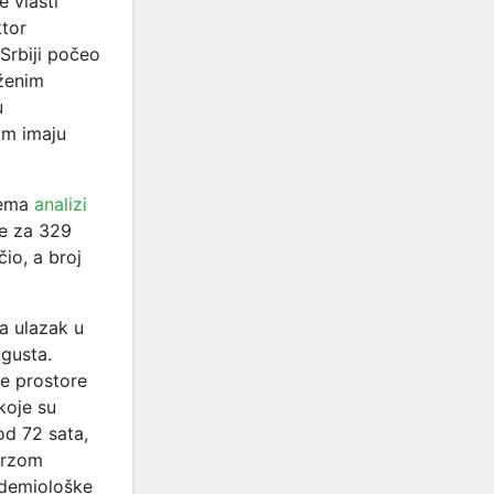
e vlasti
ktor
Srbiji počeo
aženim
u
om imaju
Prema
analizi
je za 329
io, a broj
a ulazak u
ugusta.
ne prostore
koje su
od 72 sata,
brzom
idemiološke