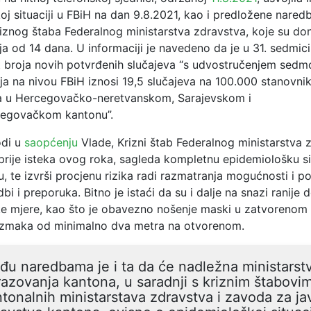
j situaciji u FBiH na dan 9.8.2021, kao i predložene naredb
iznog štaba Federalnog ministarstva zdravstva, koje su do
 od 14 dana. U informaciji je navedeno da je u 31. sedmici
t broja novih potvrđenih slučajeva “s udvostručenjem sed
ja na nivou FBiH iznosi 19,5 slučajeva na 100.000 stanovnik
na u Hercegovačko-neretvanskom, Sarajevskom i
egovačkom kantonu”.
odi u
saopćenju
Vlade, Krizni štab Federalnog ministarstva 
prije isteka ovog roka, sagleda kompletnu epidemiološku si
 te izvrši procjenu rizika radi razmatranja mogućnosti i p
bi i preporuka. Bitno je istaći da su i dalje na snazi ranije
e mjere, kao što je obavezno nošenje maski u zatvorenom 
azmaka od minimalno dva metra na otvorenom.
u naredbama je i ta da će nadležna ministarst
azovanja kantona, u saradnji s kriznim štabovi
tonalnih ministarstava zdravstva i zavoda za j