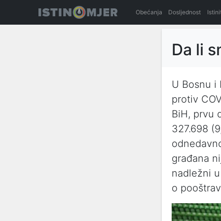
Obećanja
Dosljednost
Istin
Da li 
U Bosnu i
protiv COV
BiH, prvu 
327.698 (9
odnedavno
građana ni
nadležni u
o pooštrav