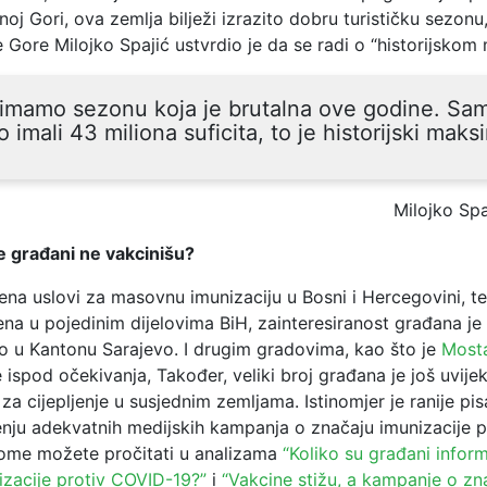
rnoj Gori, ova zemlja bilježi izrazito dobru turističku sezonu
e Gore Milojko Spajić ustvrdio je da se radi o “historijsko
imamo sezonu koja je brutalna ove godine. Sam
 imali 43 miliona suficita, to je historijski mak
Milojko Spa
 građani ne vakcinišu?
ena uslovi za masovnu imunizaciju u Bosni i Hercegovini, te
a u pojedinim dijelovima BiH, zainteresiranost građana j
to u Kantonu Sarajevo. I drugim gradovima, kao što je
Most
e ispod očekivanja, Također, veliki broj građana je još uvije
 za cijepljenje u susjednim zemljama. Istinomjer je ranije pi
nju adekvatnih medijskih kampanja o značaju imunizacije 
 tome možete pročitati u analizama
“Koliko su građani inform
izacije protiv COVID-19?”
i
“Vakcine stižu, a kampanje o zn