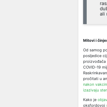
ras
dub
ali
Mitovi i čin
Od samog poč
posljedice ci
proizvođača 
COVID-19 mije
Raskrinkavan
pročitati u 
nakon vakcin
izazivaju ster
Kako je
objav
oksfordovoj