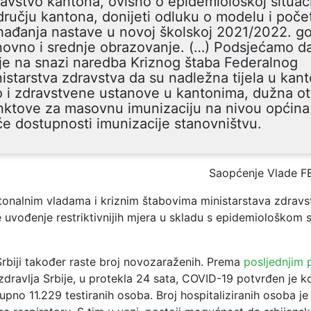
avstvo kantona, ovisno o epidemiološkoj situaci
ručju kantona, donijeti odluku o modelu i poče
ađanja nastave u novoj školskoj 2021/2022. go
ovno i srednje obrazovanje. (…) Podsjećamo da 
je na snazi naredba Kriznog štaba Federalnog
istarstva zdravstva da su nadležna tijela u kan
 i zdravstvene ustanove u kantonima, dužna otv
ktove za masovnu imunizaciju na nivou općina 
e dostupnosti imunizacije stanovništvu.
Saopćenje Vlade F
tonalnim vladama i kriznim štabovima ministarstava zdravs
 uvođenje restriktivnijih mjera u skladu s epidemiološkom 
Srbiji također raste broj novozaraženih. Prema
posljednjim
zdravlja Srbije, u protekla 24 sata, COVID-19 potvrđen je 
pno 11.229 testiranih osoba. Broj hospitaliziranih osoba je 