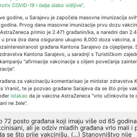
rotiv COVID-19 i dalje slabo vidljive”
.
ove godine, u Sarajevu je započela masovna imunizacija svi
18 godina. Prvog dana masovne imunizacije prvu dozu vakci
AstraZeneca primio je 2.471 građanin/ka, a naredni dan 2.
 je u prva dva dana osigurano ukupno 8.000 doza vakcina, a 
zainteresiranost građana Kantona Sarajevo za cijepljenje. S
 zdravstva Kantona Sarajevo, u saradnji s Turističkom zaje
kampanju “afirmacije vakcinacije s ciljem povećanja zainter
acije”.
građana za vakcinaciju komentarisao je ministar zdravstva 
s Vranić, te je pozvao građane Sarajeva da se što prije vak
kođer
istakao
da je vakcina AstraZeneca “vrlo učinkovita te 
ani ne žele”.
 72 posto građana koji imaju više od 65 godina
cinisani, ali je odziv mlađih građana vrlo mali i
da se što prije vakcinišu. (…) Stanovništvo nije