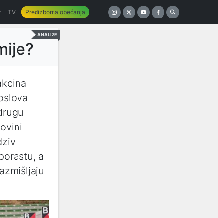
z
TV
Predizborna obećanja
ANALIZE
mije?
akcina
oslova
 drugu
ovini
dziv
porastu, a
azmišljaju