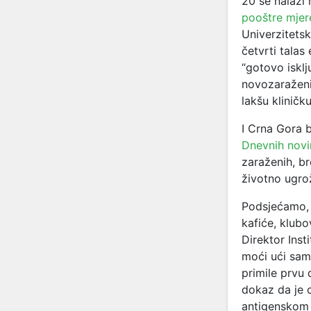
20 se nalazi 
pooštre mjer
Univerzitetsk
četvrti tala
“gotovo iskl
novozaraženi
lakšu kliničku
I Crna Gora b
Dnevnih novi
zaraženih, br
životno ugro
Podsjećamo
kafiće, klubo
Direktor Inst
moći ući sam
primile prvu 
dokaz da je 
antigenskom 