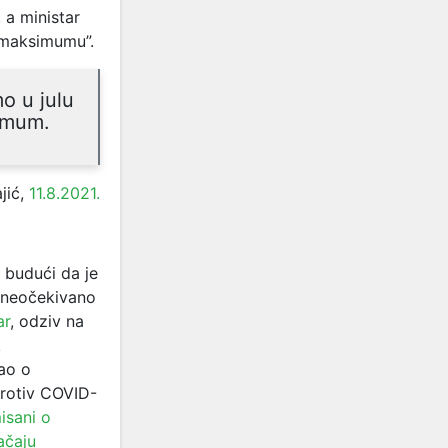
, a ministar
m maksimumu”.
o u julu
simum.
jić,
11.8.2021.
 budući da je
e neočekivano
ar
, odziv na
k
sao o
protiv COVID-
isani o
ačaju