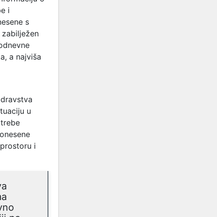
e i
nesene s
 zabilježen
modnevne
a, a najviša
zdravstva
tuaciju u
otrebe
 donesene
prostoru i
va
ma
avno