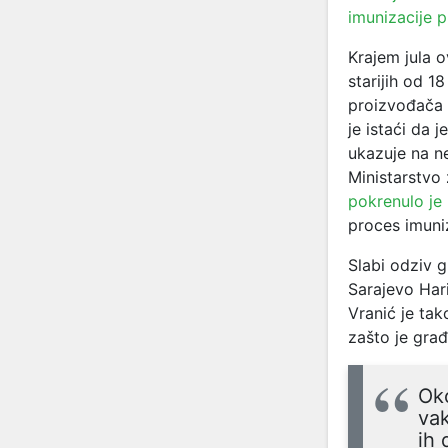
imunizacije p
Krajem jula 
starijih od 
proizvođača 
je istaći da
ukazuje na ne
Ministarstvo
pokrenulo je
proces imuniz
Slabi odziv 
Sarajevo Hari
Vranić je ta
zašto je građ
Oko
vak
ih 