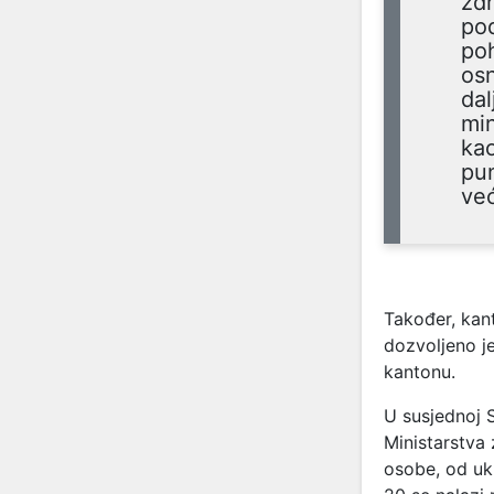
zdr
pod
poh
osn
dal
min
kao
pun
već
Također, kan
dozvoljeno je
kantonu.
U susjednoj 
Ministarstva 
osobe, od uku