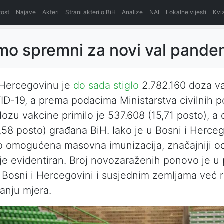
itost
Najave
Akteri
Strani akteri o BiH
Analize
NAI
Lokalne vijesti
Kvi
smo spremni za novi val pande
 Hercegovinu je
do sada stiglo
2.782.160 doza v
ID-19, a prema podacima Ministarstva civilnih p
dozu vakcine primilo je 537.608 (15,71 posto), a
,58 posto) građana BiH. Iako je u Bosni i Herceg
 omogućena masovna imunizacija, značajniji o
je evidentiran. Broj novozaraženih ponovo je u 
 Bosni i Hercegovini i susjednim zemljama već r
anju mjera.