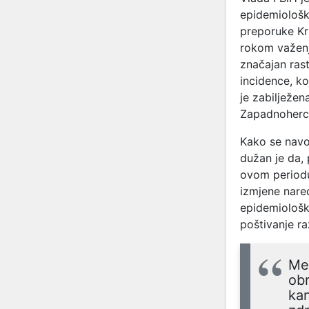
epidemiološko
preporuke Kr
rokom važenja
značajan ras
incidence, ko
je zabilježe
Zapadnoherc
Kako se nav
dužan je da, 
ovom periodu,
izmjene nared
epidemiološk
poštivanje r
Međ
obr
kan