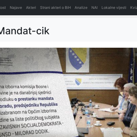
itost
Najave
Akteri
Strani akteri o BiH
Analize
NAI
Lokalne vijesti
Kvi
Mandat-cik