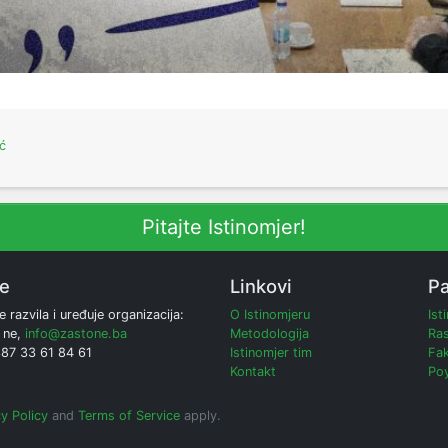
ć
Pitajte Istinomjer!
ne
Linkovi
Pa
e razvila i uređuje organizacija:
O Istinomjeru
Ist
 ne,
info@zastone.ba
Metodologija
Ras
387 33 61 84 61
Istinomjer tim
Fak
Kontakt
Poy
y Policy
and
Terms of Service
apply.