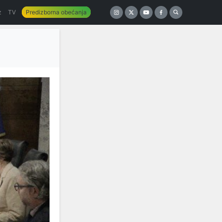
z
TV
Predizborna obećanja