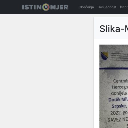
Obećanja
Dosljednost
Istin
Slika-