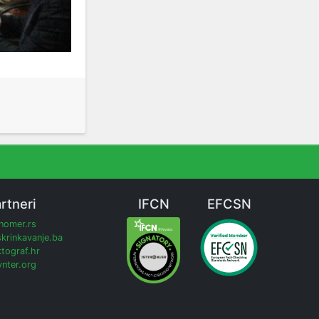
rtneri
IFCN
EFCSN
inomer.rs
krinkavanje.ba
tograf.hr
nter.org