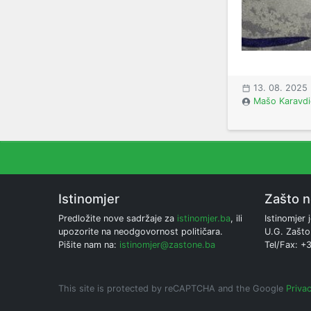
13. 08. 2025
Mašo Karavdi
Istinomjer
Zašto 
Predložite nove sadržaje za
istinomjer.ba
, ili
Istinomjer j
upozorite na neodgovornost političara.
U.G. Zašto
Pišite nam na:
istinomjer@zastone.ba
Tel/Fax: +
This site is protected by reCAPTCHA and the Google
Privac