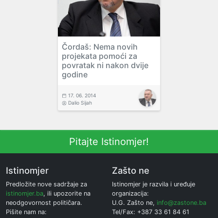
Čordaš: Nema novih
projekata pomoći za
povratak ni nakon dvije
godine
17. 06. 2014
Dalio Sijah
Pitajte Istinomjer!
Istinomjer
Zašto ne
Predložite nove sadržaje za
Istinomjer je razvila i uređuje
istinomjer.ba
, ili upozorite na
organizacija:
neodgovornost političara.
U.G. Zašto ne,
info@zastone.ba
Pišite nam na:
Tel/Fax: +387 33 61 84 61