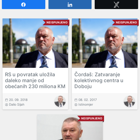
Share
Share
Tweet
NEISPUNJENO
NEISPUNJENO
RS u povratak uložila
Čordaš: Zatvaranje
daleko manje od
kolektivnog centra u
obećanih 230 miliona KM
Doboju
20. 09. 2018
08. 02. 2017
Dalio Sijah
Istinomjer
NEISPUNJENO