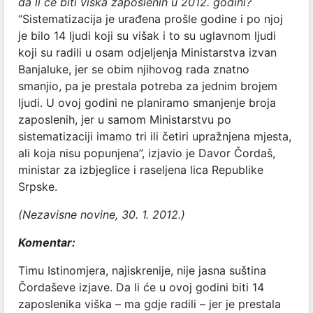
da li će biti viška zaposlenih u 2012. godini?
“Sistematizacija je urađena prošle godine i po njoj
je bilo 14 ljudi koji su višak i to su uglavnom ljudi
koji su radili u osam odjeljenja Ministarstva izvan
Banjaluke, jer se obim njihovog rada znatno
smanjio, pa je prestala potreba za jednim brojem
ljudi. U ovoj godini ne planiramo smanjenje broja
zaposlenih, jer u samom Ministarstvu po
sistematizaciji imamo tri ili četiri upražnjena mjesta,
ali koja nisu popunjena”, izjavio je Davor Čordaš,
ministar za izbjeglice i raseljena lica Republike
Srpske.
(Nezavisne novine, 30. 1. 2012.)
Komentar:
Timu Istinomjera, najiskrenije, nije jasna suština
Čordaševe izjave. Da li će u ovoj godini biti 14
zaposlenika viška – ma gdje radili – jer je prestala