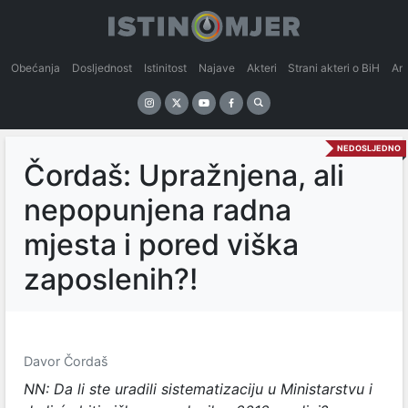
Obećanja
Dosljednost
Istinitost
Najave
Akteri
Strani akteri o BiH
An
NEDOSLJEDNO
Čordaš: Upražnjena, ali
nepopunjena radna
mjesta i pored viška
zaposlenih?!
Davor Čordaš
NN: Da li ste uradili sistematizaciju u Ministarstvu i