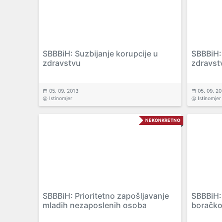
SBBBiH: Suzbijanje korupcije u
SBBBiH:
zdravstvu
zdravstv
05. 09. 2013
05. 09. 2
Istinomjer
Istinomjer
NEKONKRETNO
SBBBiH: Prioritetno zapošljavanje
SBBBiH:
mladih nezaposlenih osoba
boračkoj