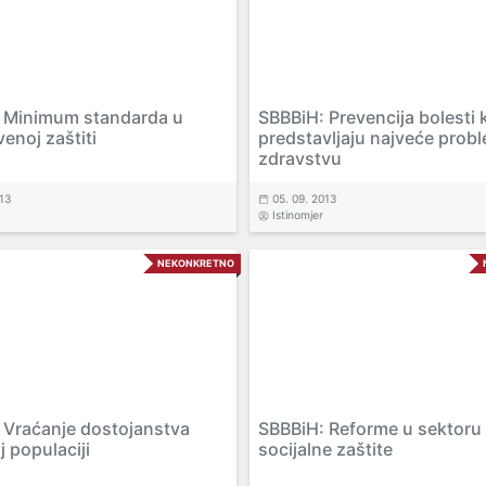
 Minimum standarda u
SBBBiH: Prevencija bolesti 
enoj zaštiti
predstavljaju najveće prob
zdravstvu
013
05. 09. 2013
Istinomjer
NEKONKRETNO
 Vraćanje dostojanstva
SBBBiH: Reforme u sektoru
 populaciji
socijalne zaštite