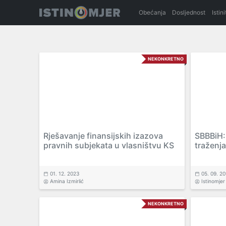
Obećanja
Dosljednost
Istin
NEKONKRETNO
Rješavanje finansijskih izazova
SBBBiH:
pravnih subjekata u vlasništvu KS
traženja
01. 12. 2023
05. 09. 2
Amina Izmirlić
Istinomjer
NEKONKRETNO