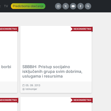
z
TV
Predizborna obećanja
NEKONKRETNO
NEKONKRETNO
 borbi
SBBBiH: Pristup socijalno
isključenih grupa svim dobrima,
uslugama i resursima
05. 09. 2013
Istinomjer
NEKONKRETNO
NEKONKRETNO