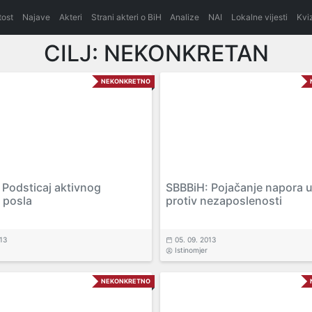
itost
Najave
Akteri
Strani akteri o BiH
Analize
NAI
Lokalne vijesti
Kvi
CILJ:
NEKONKRETAN
NEKONKRETNO
 Podsticaj aktivnog
SBBBiH: Pojačanje napora u
 posla
protiv nezaposlenosti
013
05. 09. 2013
Istinomjer
NEKONKRETNO