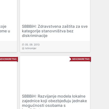
koje
SBBBiH: Zdravstvena zaštita za sve
leme u
kategorije stanovništva bez
diskriminacije
05. 09. 2013
Istinomjer
NEKONKRETNO
NEKONKRETNO
SBBBiH: Razvijanje modela lokalne
zajednice koji obezbjeđuju jednake
mogućnosti osobama s