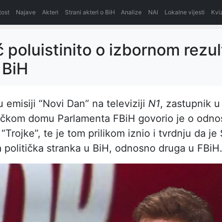
itost
Najave
Akteri
Strani akteri o BiH
Analize
NAI
Lokalne vijesti
Kvi
 poluistinito o izbornom rezul
 BiH
 emisiji “Novi Dan” na televiziji
N1
, zastupnik u
ičkom domu Parlamenta FBiH govorio je o odno
“Trojke”, te je tom prilikom iznio i tvrdnju da j
a politička stranka u BiH, odnosno druga u FBiH