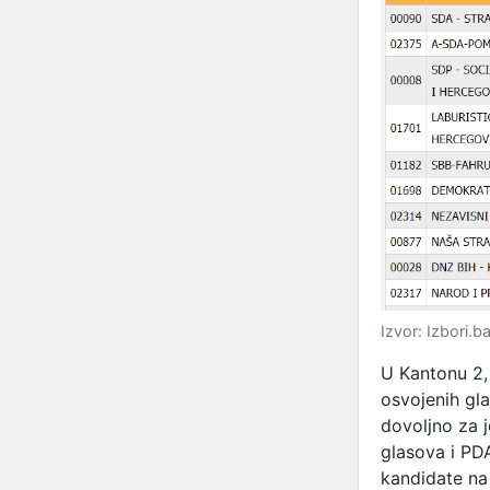
Izvor: Izbori.b
U Kantonu 2
osvojenih gl
dovoljno za 
glasova i PDA
kandidate na