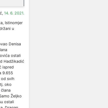
ić,
14. 6. 2021.
a, Istinomjer
držani u
dovao Denisa
člana
ovića ostali
ad Hadžikadić
ć ispred
a 9.655
 od svih
tj. oko
 člana
. Samo Željko
u ostali
ća. Dragan