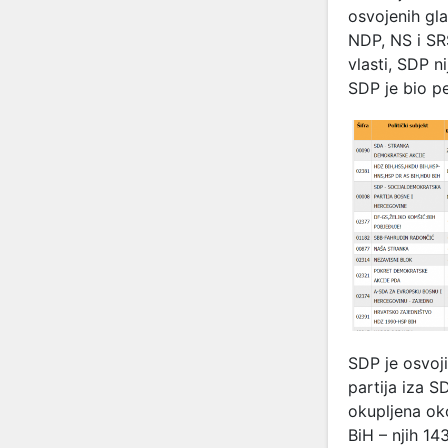
osvojenih gla
NDP, NS i SRS
vlasti, SDP n
SDP je bio pe
SDP je osvoji
partija iza S
okupljena ok
BiH – njih 14