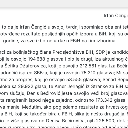
Irfan Čeng
to da je Irfan Čengić u svojoj tvrdnji spominjao oba entitet
potvrđene rezultate posljednjih općih izbora u BiH, koji su o
. godine, za sve izborne utrke u FBiH na tim izborima.
trci za bošnjačkog člana Predsjedništva BiH, SDP je kandi
oji je osvojio 194.688 glasova i bio je drugi, iza aktuelnog 
a Šefika Džaferovića, koji je osvojio 212.581 glas. Iza Bećir
Radončić ispred SBB-a, koji je osvojio 75.210 glasova; Mirs
rme za progres, koji je osvojio 58.555 glasova; Senad Šepi
loka sa 29.922 glasa, te Amer Jerlagić iz Stranke za BiH s
om slučaju, Denis Bećirović jeste osvojio veći broj glasova
ta rangiranih ispod njega zajedno, odnosno 173.342 glasa, 
va manje.
Međutim, ako pogledamo rezultate za hrvatskog
a BiH, koji se također bira u FBiH, slika je nešto drugačija
o je više glasova od Denisa Bećirovića, njih 225.500, dok s
voj izbornoj utrci zajedno osvojili više glasova od Bećirovi