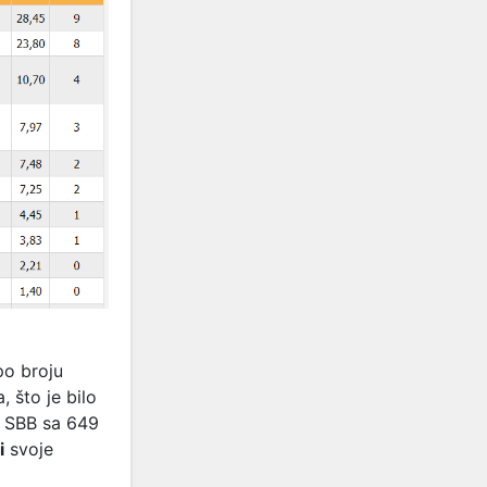
po broju
 što je bilo
u SBB sa 649
i
svoje