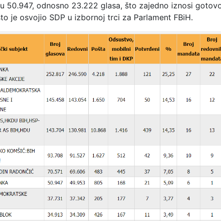
 su 50.947, odnosno 23.222 glasa, što zajedno iznosi gotov
o je osvojio SDP u izbornoj trci za Parlament FBiH.