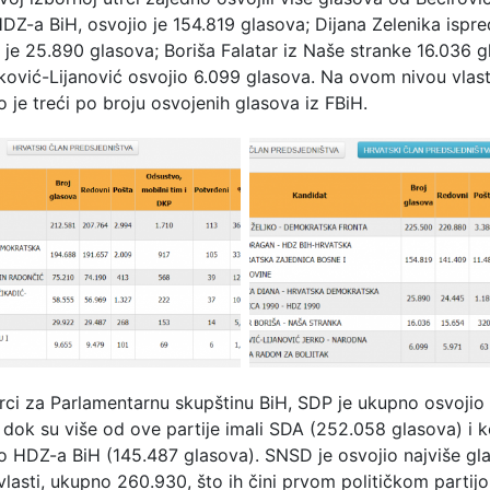
HDZ-a BiH, osvojio je 154.819 glasova; Dijana Zelenika isp
 je 25.890 glasova; Boriša Falatar iz Naše stranke 16.036 
ković-Lijanović osvojio 6.099 glasova. Na ovom nivou vlast
 je treći po broju osvojenih glasova iz FBiH.
trci za Parlamentarnu skupštinu BiH, SDP je ukupno osvojio
 dok su više od ove partije imali SDA (252.058 glasova) i ko
o HDZ-a BiH (145.487 glasova). SNSD je osvojio najviše gl
vlasti, ukupno 260.930, što ih čini prvom političkom partij