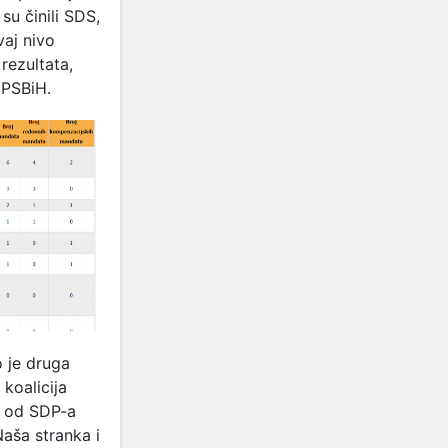
su činili SDS,
vaj nivo
rezultata,
 PSBiH.
o je druga
 koalicija
e od SDP-a
Naša stranka i