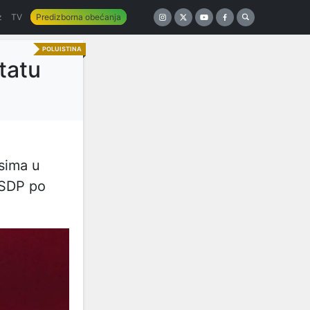
z
TV
Predizborna obećanja
POLUISTINA
tatu
sima u
e SDP po
.