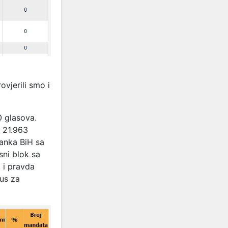
ovjerili smo i
0 glasova.
o 21.963
ranka BiH sa
sni blok sa
 i pravda
zus za