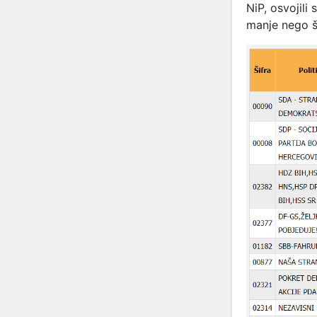
NiP, osvojili
manje nego št