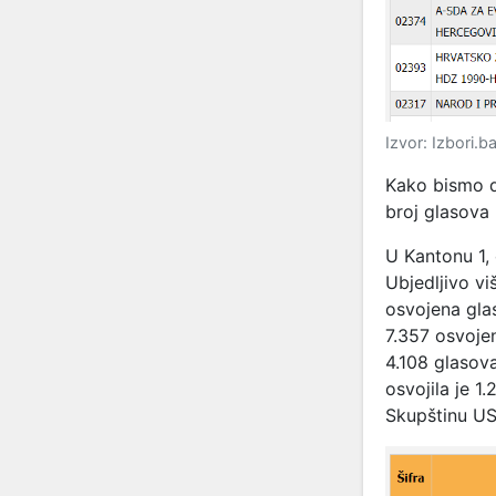
Izvor: Izbori.b
Kako bismo de
broj glasova 
U Kantonu 1
Ubjedljivo v
osvojena gla
7.357 osvojen
4.108 glasov
osvojila je 1
Skupštinu US