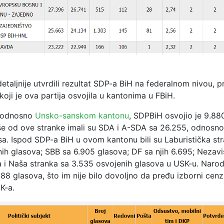
a
taljnije utvrdili rezultat SDP-a BiH na federalnom nivou, pr
koji je ova partija osvojila u kantonima u FBiH.
, odnosno
Unsko-sanskom kantonu
, SDPBiH osvojio je 9.88
iše od ove stranke imali su SDA i A-SDA sa 26.255, odnosn
sa. Ispod SDP-a BiH u ovom kantonu bili su Laburistička st
ih glasova; SBB sa 6.905 glasova; DF sa njih 6.695; Nezavi
a i Naša stranka sa 3.535 osvojenih glasova u USK-u. Narod
.288 glasova, što im nije bilo dovoljno da pređu izborni cen
K-a.