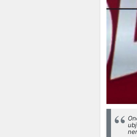
Ono
ubj
ne