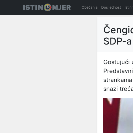
Obećanja
Dosljednost
Istin
Čengić
SDP-a
Gostujući u
Predstavn
strankama 
snazi treć