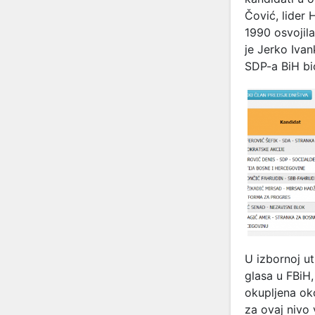
Čović, lider 
1990 osvojila
je Jerko Ivan
SDP-a BiH bio
U izbornoj u
glasa u FBiH,
okupljena ok
za ovaj nivo 