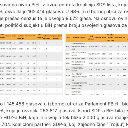
sova na nivou BiH. Iz ovog entiteta koalicija SDS lista, koju 
, osvojila je 162.414 glasova. U RS-u, u izbornoj utrci za o
ije prešao cenzus te je osvojio 9.672 glasa. Na osnovu ovih 
ti politički subjekt u BiH prema broju osvojenih glasova za
o i 145.458 glasova u izbornoj utrci za Parlament FBiH i bi
DA, koja je osvojila 252.817 glasova. Ispod SDP-a BiH bila je
o HDZ-a BiH, koja je osvojila tek blizu 2.000 glasova manj
3.704. Koalicioni partneri SDP-a, koji zajedno čine “Trojku”, 