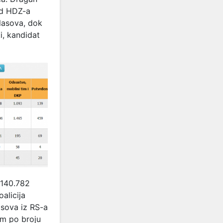
red HDZ-a
glasova, dok
i, kandidat
 140.782
alicija
asova iz RS-a
om po broju