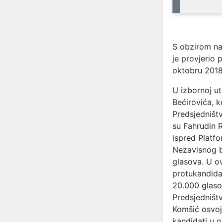
S obzirom na 
je provjerio 
oktobru 2018
U izbornoj u
Bećirovića, k
Predsjedništv
su Fahrudin 
ispred Platfo
Nezavisnog b
glasova. U ov
protukandida
20.000 glaso
Predsjedništv
Komšić osvoji
kandidati u o