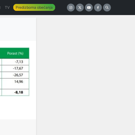
z
TV
Predizborna obećanja