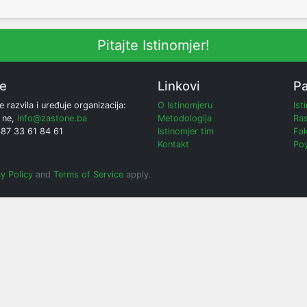
Pitajte Istinomjer!
ne
Linkovi
Pa
e razvila i uređuje organizacija:
O Istinomjeru
Ist
 ne,
info@zastone.ba
Metodologija
Ras
387 33 61 84 61
Istinomjer tim
Fak
Kontakt
Poy
y Policy
and
Terms of Service
apply.