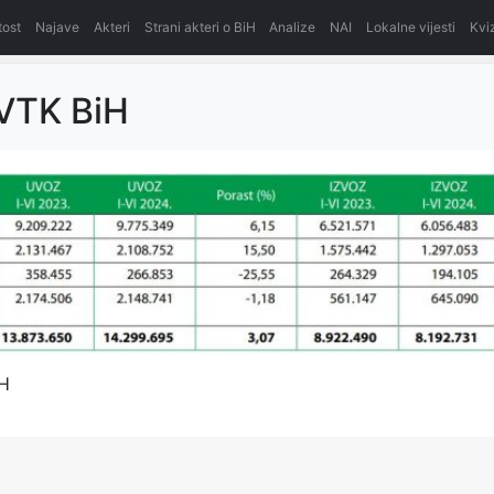
itost
Najave
Akteri
Strani akteri o BiH
Analize
NAI
Lokalne vijesti
Kvi
 VTK BiH
iH