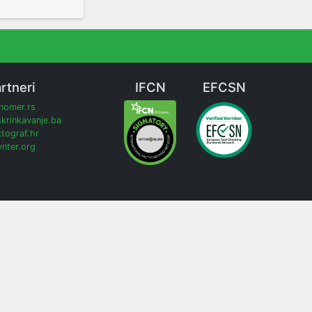
rtneri
IFCN
EFCSN
inomer.rs
krinkavanje.ba
tograf.hr
nter.org