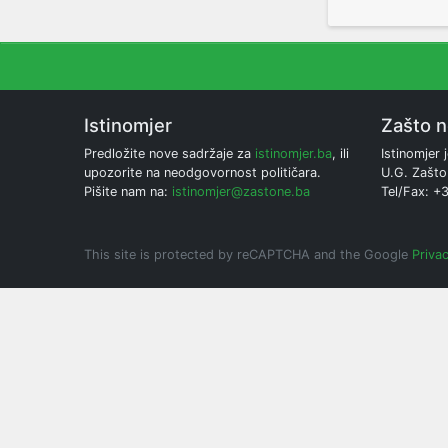
Istinomjer
Zašto 
Predložite nove sadržaje za
istinomjer.ba
, ili
Istinomjer j
upozorite na neodgovornost političara.
U.G. Zašto
Pišite nam na:
istinomjer@zastone.ba
Tel/Fax: +
This site is protected by reCAPTCHA and the Google
Privac