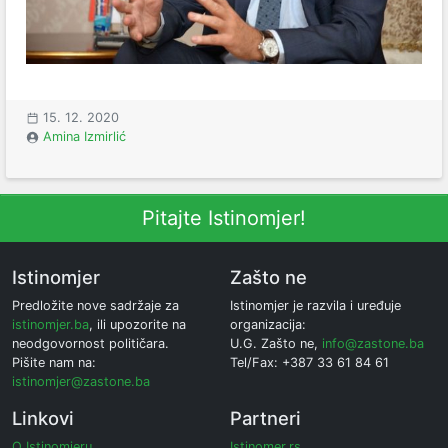
15. 12. 2020
Amina Izmirlić
Pitajte Istinomjer!
Istinomjer
Zašto ne
Predložite nove sadržaje za
Istinomjer je razvila i uređuje
istinomjer.ba
, ili upozorite na
organizacija:
neodgovornost političara.
U.G. Zašto ne,
info@zastone.ba
Pišite nam na:
Tel/Fax: +387 33 61 84 61
istinomjer@zastone.ba
Linkovi
Partneri
O Istinomjeru
Istinomer.rs