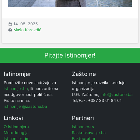
14. 08. 2025
Mašo Karavdić
Pitajte Istinomjer!
Istinomjer
Zašto ne
Predložite nove sadržaje za
Istinomjer je razvila i uređuje
istinomjer.ba
, ili upozorite na
organizacija:
neodgovornost političara.
U.G. Zašto ne,
info@zastone.ba
Pišite nam na:
Tel/Fax: +387 33 61 84 61
istinomjer@zastone.ba
Linkovi
Partneri
O Istinomjeru
Istinomer.rs
Metodologija
Raskrinkavanje.ba
Istinomjer tim
Faktograf.hr