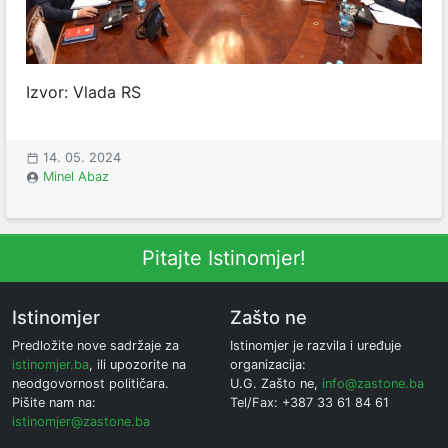
Izvor: Vlada RS
14. 05. 2024
Minel Abaz
Pitajte Istinomjer!
Istinomjer
Zašto ne
Predložite nove sadržaje za
Istinomjer je razvila i uređuje
istinomjer.ba
, ili upozorite na
organizacija:
neodgovornost političara.
U.G. Zašto ne,
info@zastone.ba
Pišite nam na:
Tel/Fax: +387 33 61 84 61
istinomjer@zastone.ba