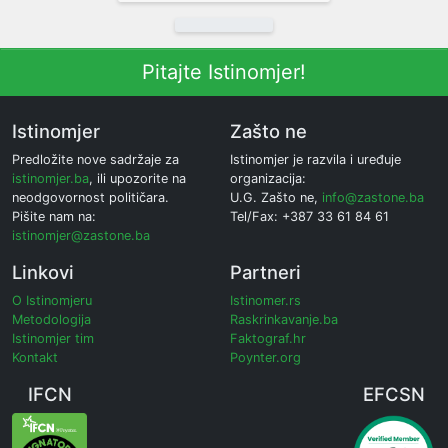
Pitajte Istinomjer!
Istinomjer
Zašto ne
Predložite nove sadržaje za
Istinomjer je razvila i uređuje
istinomjer.ba
, ili upozorite na
organizacija:
neodgovornost političara.
U.G. Zašto ne,
info@zastone.ba
Pišite nam na:
Tel/Fax: +387 33 61 84 61
istinomjer@zastone.ba
Linkovi
Partneri
O Istinomjeru
Istinomer.rs
Metodologija
Raskrinkavanje.ba
Istinomjer tim
Faktograf.hr
Kontakt
Poynter.org
IFCN
EFCSN