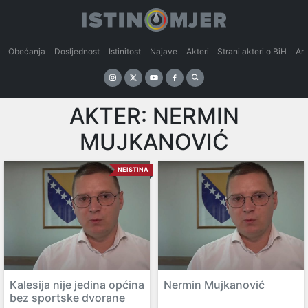
Obećanja
Dosljednost
Istinitost
Najave
Akteri
Strani akteri o BiH
An
AKTER:
NERMIN
MUJKANOVIĆ
NEISTINA
Kalesija nije jedina općina
Nermin Mujkanović
bez sportske dvorane