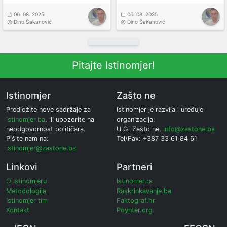
06. 08. 2025
06. 08. 2025
Dino Šakanović
Dino Šakanović
Pitajte Istinomjer!
Istinomjer
Zašto ne
Predložite nove sadržaje za
Istinomjer je razvila i uređuje
istinomjer.ba
, ili upozorite na
organizacija:
neodgovornost političara.
U.G. Zašto ne,
info@zastone.ba
Pišite nam na:
Tel/Fax: +387 33 61 84 61
istinomjer@zastone.ba
Linkovi
Partneri
O Istinomjeru
Istinomer.rs
Metodologija
Raskrinkavanje.ba
Istinomjer tim
Faktograf.hr
Kontakt
Poynter.org